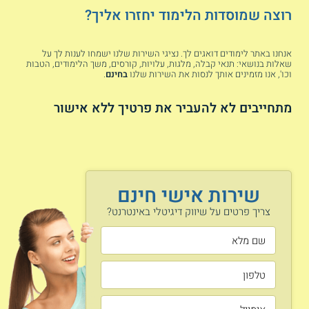
לומדים כיצד להסיק מסקנות בזמן אמת, תוך
רוצה שמוסדות הלימוד יחזרו אליך?
כדי ניתוח דפוסי גלישה.
אנחנו באתר לימודים דואגים לך. נציגי השירות שלנו ישמחו לענות לך על
שאלות בנושאי: תנאי קבלה, מלגות, עלויות, קורסים, משך הלימודים, הטבות
קורס קידום אתרים
- מקדמי אתרים עוסקים
וכו', אנו מזמינים אותך לנסות את השירות שלנו
בחינם
.
בהעלאת דירוג של דפים ובלוגים ברשימת
התוצאות במנועי החיפוש. מנהלי שיווק, יזמים
מתחייבים לא להעביר את פרטיך ללא אישור
ובעלי חברות יכולים לקחת חלק בקורסים של
קידום אתרים, בהם לומדים כיצד "קוראים"
קהלים, וכיצד מתאימים את מילות החיפוש כך
שיניבו כמה שיותר כניסות.
שירות אישי חינם
צריך פרטים על שיווק דיגיטלי באינטרנט?
קורס שיווק ברשתות חברתיות
- השיווק
ברשתות החברתיות הוכח כיעיל יותר מכל
מדיה אחרת, אולם יש צורך להבין את פעילות
הפלטפורמות כדי לנהל בהן קמפיין פרסום
יעיל ורווחי. הלימודים מספקים כלים לבניית
אסטרטגיות שיווקיות, ולמדידת מספר
הביקורים בפרופיל, וכמובן ניטור כמות