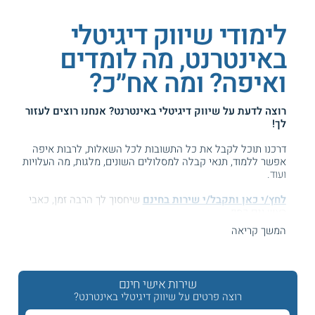
לימודי שיווק דיגיטלי
באינטרנט, מה לומדים
ואיפה? ומה אח״כ?
רוצה לדעת על
שיווק דיגיטלי באינטרנט
? אנחנו רוצים לעזור
לך!
דרכנו תוכל לקבל את כל התשובות לכל השאלות, לרבות איפה
אפשר ללמוד, תנאי קבלה למסלולים השונים, מלגות, מה העלויות
ועוד.
לחץ/י כאן ותקבל/י שירות בחינם
שיחסוך לך הרבה זמן, כאבי
ראש וגם כסף ...
המשך קריאה
המידע באתר הועיל ל87% מהגולשים.
עזרנו גם לך? דרג אותנו:
שירות אישי חינם
רוצה פרטים על שיווק דיגיטלי באינטרנט?