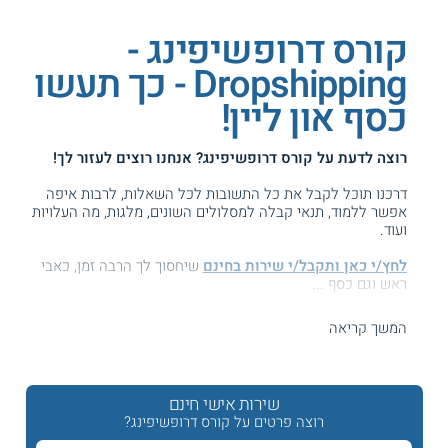
קורס דרופשיפינג -
Dropshipping - כך תעשו
כסף און ליין!
רוצה לדעת על
קורס דרופשיפינג
? אנחנו רוצים לעזור לך!
דרכנו תוכל לקבל את כל התשובות לכל השאלות, לרבות איפה
אפשר ללמוד, תנאי קבלה למסלולים השונים, מלגות, מה העלויות
ועוד.
לחץ/י כאן ותקבל/י שירות בחינם
שיחסוך לך הרבה זמן, כאבי
ראש וגם כסף ...
המידע באתר הועיל ל87% מהגולשים.
המשך קריאה
עזרנו גם לך? דרג אותנו:
שירות אישי חינם
רוצה פרטים על קורס דרופשיפינג?
קורס דרופשיפינג באיביי ובאמזון - בלי ניהול מלאי וסחורה