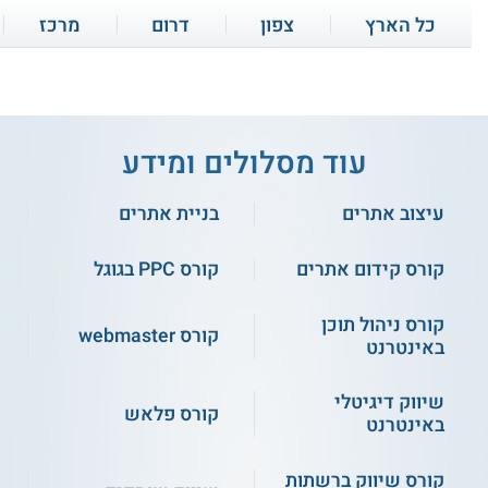
כל הארץ
צפון
דרום
מרכז
במסגרת הקורס נלמדים מגוון של נושאים, ביניהם גם:
קורס אונליין
קורס אונליין
חישוב רווחיות מוצרים
מציאת ספקים
עוד מסלולים ומידע
תקשורת עם ספקים
הקמת חנות באיביי
בסין
עיצוב אתרים
בניית אתרים
קורס אמנות המכירה
קורס איתור וניהול
באמזון - Amazon
SEO
וביצוע
מוצר מנצח באמזון -
קורס קידום אתרים
קורס PPC בגוגל
Google AdWords
אופטימיזציה
Amazon
קורס ניהול תוכן
התחילו ללמוד
קורס webmaster
התחילו ללמוד
באינטרנט
דרופשיפינג מאמזון
קידום מוצרים באיביי
לאיביי
שיווק דיגיטלי
קורס פלאש
באינטרנט
מחקר מוצרים
ניהולי תהליכי מכירה
קורס אונליין
קורס אונליין
לדרופשיפינג
קורס שיווק ברשתות