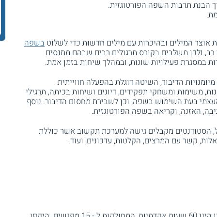
וך הבנת תרבות השפה הפורטוגזית.
ת.
ת אוצר המילים ובהיכרות עם מילים חדשות כדי לשלוט
בשפה
 רב, ולכן משלבים בקורס תרגולים רבים שבהם מתנסים
במסגרת פעילויות שונות, ובמהלך שיחות בזמן אמת.
ומנויות הדיבור, השיטה דוגלת בהפעלה חווייתית
ת, משימות ומשחקי תפקידים, דיונים ושיחות בכיתה, תרגילי
 העצמי בעת השימוש בשפה, וכן לשבירת מחסום הדיבור. נוסף
בה, האזנה, וקריאה בשפה הפורטוגזית.
, הסטודנטים מקבלים גישה למערכת תקשוב אשר כוללת
לות, קשר עם המרצים, הקלטות, עדכונים, ועוד.
היקפו של קורס פורטוגזית למתחילים אונליין הינו 60 שעות אקדמיות, המחולקות ל - 15 מפגשים. היקפו