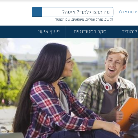
רסם אצלנו
למשל: מנהל עסקים, משפטים, שם המוסד
לימודים
סקר הסטודנטים
ייעוץ אישי