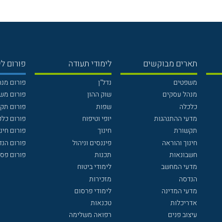
תארים מבוקשים
לימודי תעודה
פורום לי
משפטים
נדל"ן
פורום מנ
מנהל עסקים
שוק ההון
פורום מש
כלכלה
שפות
פורום תק
מדעי ההתנהגות
יופי וטיפוח
פורום כלכ
תקשורת
חינוך
פורום חינו
חינוך והוראה
פיננסים וניהול
פורום הנ
חשבונאות
תכנות
פורום פסי
מדעי המחשב
לימודי ביטוח
הנדסה
מזכירות
מדעי המדינה
לימודי פרסום
אדריכלות
טכנאות
עיצוב פנים
רפואה משלימה