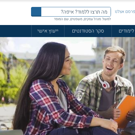
רסם אצלנו
למשל: מנהל עסקים, משפטים, שם המוסד
לימודים
סקר הסטודנטים
ייעוץ אישי