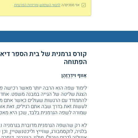
אני מסכים/ה
לתנאי השימוש
ומדיניות הפרטיות
קורס גרמנית של בית הספר דיאל
הפתוחה
אַווּף וידְרֶזֶהֶן
לימוד שפה הוא הרבה יותר מאשר רכישה פש
הצגת שליטה של הגייה במבנה משפט. אחד 
להתמודד עם הרגשות שעולים כאשר אתם מנס
לעשות זאת בדרך שבה אתם רגילים, זאת או
שמורה לשפה הגרמנית בלבד, שכן היא מאפי
לא רק שהשפה הגרמנית מדוברת בגרמניה 
בלגיה, לוקסמבורג, שווייץ וליכטנשטיין, וכ
איטליה (דרום טירול), פולין, הונגריה, דנמ