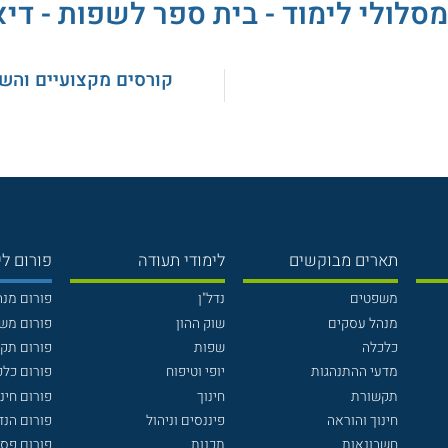
מסלולי לימוד - בית ספר לשפות - דיא
קורסים מקצועיים והש
תארים מבוקשים
לימודי תעודה
פורום לי
משפטים
נדל"ן
פורום מנ
מנהל עסקים
שוק ההון
פורום מש
כלכלה
שפות
פורום תק
מדעי ההתנהגות
יופי וטיפוח
פורום כלכ
תקשורת
חינוך
פורום חינו
חינוך והוראה
פיננסים וניהול
פורום הנ
חשבונאות
תכנות
פורום פסי