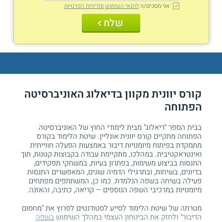
אני מסכים/ה
לתנאי השימוש
ומדיניות הפרטיות
שלח
קורס יוונית מקוון בדיאלוג האוניברסיטה
הפתוחה
בבית הספר "דיאלוג" מבית לימודי החוץ של האוניברסיטה
הפתוחה מתקיים קורס יוונית אונליין. שיטת הלימוד בקורס
מתמקדת בפיתוח מיומנויות דיבור באמצעות הפעלה חווייתית
ואינטראקטיבית. במהלכו, מתקיימת עבודה בקבוצות קטנות, תוך
התנסות בביצוע משימות, בפתרון בעיות, במשחקי תפקידים,
בדיונים, בשיחות, ובתרגילי הדמיה שונים, המאפשרים התנסות
פעילה בשיחה בשפה הנלמדת. כמו כן, המשתתפים מפתחים
מיומנויות במרכיבי השפה הנוספים – קריאה, כתיבה, והאזנה.
מטרתה של שיטת הלימוד לסייע לסטודנטים לפרוץ את "מחסום
הדיבור" ולחזק את הביטחון העצמי במהלך השימוש
בשפה