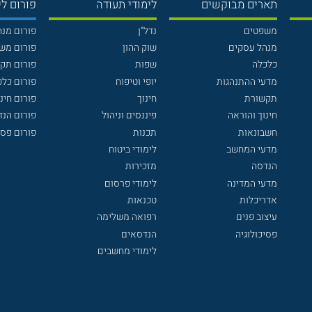
תארים מבוקשים
לימודי תעודה
פורום לי
משפטים
נדל"ן
פורום מנ
מנהל עסקים
שוק ההון
פורום מש
כלכלה
שפות
פורום תק
מדעי ההתנהגות
יופי וטיפוח
פורום כלכ
תקשורת
חינוך
פורום חינו
חינוך והוראה
פיננסים וניהול
פורום הנ
חשבונאות
תכנות
פורום פסי
מדעי המחשב
לימודי ביטוח
הנדסה
מזכירות
מדעי המדינה
לימודי פרסום
אדריכלות
טכנאות
עיצוב פנים
רפואה משלימה
פסיכולוגיה
הנדסאים
לימודי מחשבים