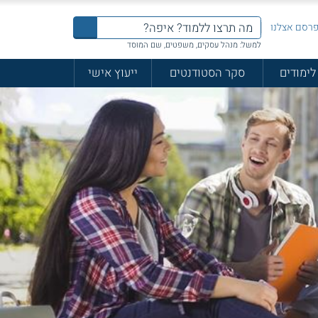
רסם אצלנו
למשל: מנהל עסקים, משפטים, שם המוסד
לימודים
סקר הסטודנטים
ייעוץ אישי