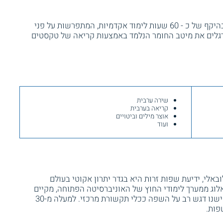
קורס ערבית מטעם בית הספר דיאלוג נלמד בהיקף של כ - 60 שעות לימוד אקדמיות, המתפרשות על פני
משתתפים מתרגלים את מיטב החומר הנלמד באמצעות קריאה של טקסטים
שירה ערבית
קריאה בערבית
אוצר מילים וביטויים
ועוד
באלי, ידיעת שפות זרות היא בגדר יתרון אקוטי בעולם
אלוג ממערך לימודי החוץ של האוניברסיטה הפתוחה, מקיים
קורסים רבים וייחודיים להוראת שפות, בהם ישנו דגש רב על השפה ככלי תקשורת מרכזי. למעלה מ-30
פות.