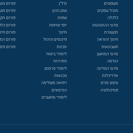
משפטים
נדל"ן
פורום מנ
מנהל עסקים
שוק ההון
פורום מש
כלכלה
שפות
פורום תק
מדעי ההתנהגות
יופי וטיפוח
פורום כלכ
תקשורת
חינוך
פורום חינו
חינוך והוראה
פיננסים וניהול
פורום הנ
חשבונאות
תכנות
פורום פסי
מדעי המחשב
לימודי ביטוח
הנדסה
מזכירות
מדעי המדינה
לימודי פרסום
אדריכלות
טכנאות
עיצוב פנים
רפואה משלימה
פסיכולוגיה
הנדסאים
לימודי מחשבים