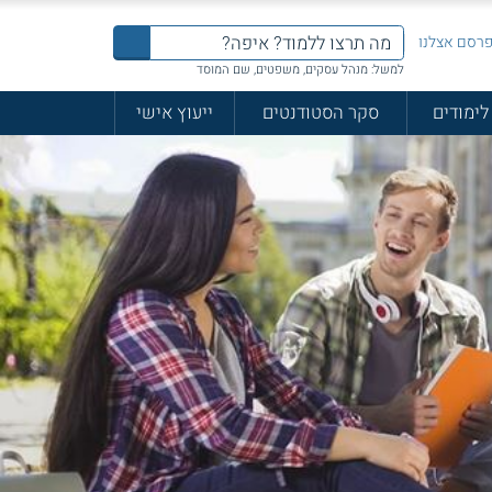
רסם אצלנו
למשל: מנהל עסקים, משפטים, שם המוסד
לימודים
סקר הסטודנטים
ייעוץ אישי