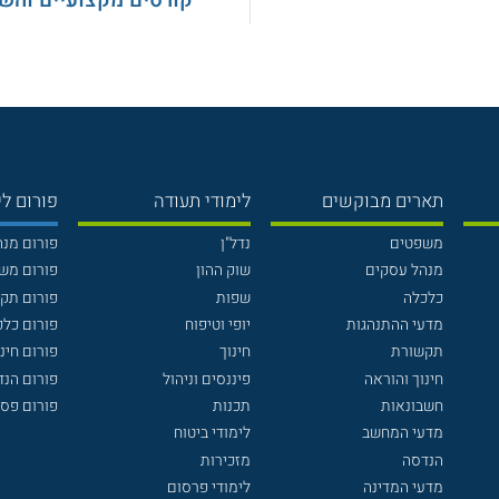
קורסים מקצועיים והש
תארים מבוקשים
לימודי תעודה
פורום לי
משפטים
נדל"ן
פורום מנ
מנהל עסקים
שוק ההון
פורום מש
כלכלה
שפות
פורום תק
מדעי ההתנהגות
יופי וטיפוח
פורום כלכ
תקשורת
חינוך
פורום חינו
חינוך והוראה
פיננסים וניהול
פורום הנ
חשבונאות
תכנות
פורום פסי
מדעי המחשב
לימודי ביטוח
הנדסה
מזכירות
מדעי המדינה
לימודי פרסום