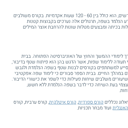
היקפו של הקורס נע בין ארבעה לשמונה חודשים, הוא כולל בין 60 - 120 שעות אקדמיות. בקורס משולבים
דע הנלמד בשפה, תרגולים אלה נערכים בקבוצות קטנות
ת בכיתה ומבצעים מטלות שונות להרחבת אוצר המילים
ך לימודי ההמשך והחוץ של האוניברסיטה הפתוחה. בבית
 תעודה ללימוד שפות, אשר הדגש בהן הוא פיתוח שטף בדיבור,
לסייע למשתתפים בקורסים לבנות שטף בשפה הנלמדת ולגבש
 במהלך החיים. בבית הספר סבורים כי לימוד שפה אפקטיבי
יעורים משלבים שיחות פעילות כדי לשפר את כישורי הדיבור.
 עצמי בעת השיחה כדי לדבר בשפה הנלמדת ללא חשש,
ות.
אלוג נכללים
קורס ספרדית
,
קורס איטלקית
, קורס ערבית, קורס
אנגלית
ועוד מבחר תכניות.