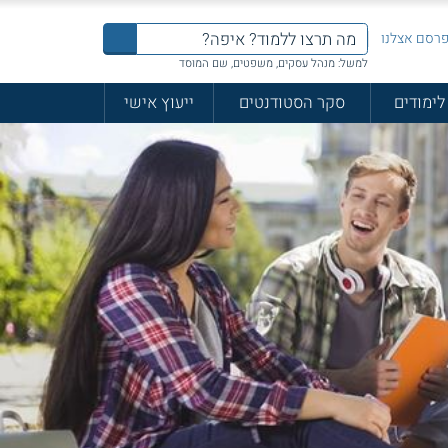
רסם אצלנו
למשל: מנהל עסקים, משפטים, שם המוסד
לימודים
סקר הסטודנטים
ייעוץ אישי