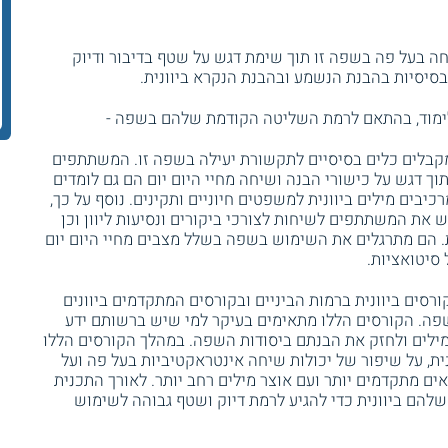
חה בעל פה בשפה זו תוך שימת דגש על שטף בדיבור ודיוק
בסיסיות בהבנת הנשמע ובהבנת הנקרא ביוונית.
לימוד, בהתאם לרמת השליטה הקודמת שלהם בשפה -
מקבלים כלים בסיסיים לתקשורת יעילה בשפה זו. המשתתפים
ך דגש על כישורי הבנה ושיחה מחיי היום יום הם גם לומדים
כיבים מילים ביוונית למשפטים חיוניים ותקינים. נוסף על כך,
את המשתתפים לשיחות לצורכי ביקורים ונסיעות ליוון וכן
ית. הם מתרגלים את השימוש בשפה בשלל מצבים מחיי היום יום
 סיטואציות.
רסים ביוונית ברמות הביניים ובקורסים המתקדמים ביוונים
ה. הקורסים הללו מתאימים בעיקר למי שיש ברשותם ידע
המילים ולחזק את הבנתם ביסודות השפה. במהלך הקורסים הללו
ית, על שיפור של יכולות שיחה אינטראקטיביות בעל פה ועל
ים מתקדמים יותר ועם אוצר מילים רחב יותר. לאורך התכנית
להם ביוונית כדי להגיע לרמת דיוק ושטף גבוהה לשימוש