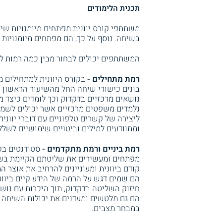
תכנית הלימודים
משתתפי קורס יוונית מפתחים מיומנויות שי
בשיחה. נוסף על כך, הם מפתחים מיומנויות 
המשתתפים יכולים לבחור מבין כמה רמות 
רמת מתחילים -
בקורס היוונית למתחילים 
בונים כישורי שיחה החל מהשיעור הראשון תו
נושאים מרכזיים בדקדוק וכך לומדים כיצד מר
נלמדים משפטים מרכזיים אשר יכולים לשמש 
ליצירה של קשרים טלפוניים עם דוברי יוונ
ומתוודעים למילים וביטויים שימושיים לשלל
רמת ביניים ורמת מתקדמים -
סטודנטים בקו
מפתחים ומעשירים את שליטתם הקיימת בשפ
קודם ביוונית ומעוניינים להרחיב את אוצר 
הם שמים דגש על הרמה של הידע קיים ביוונ
חיזוק השליטה בדקדוק, תוך היכרות עם נושא
הם גם מלטשים ומעדנים את יכולות השיחה ש
במבחר מצבים.