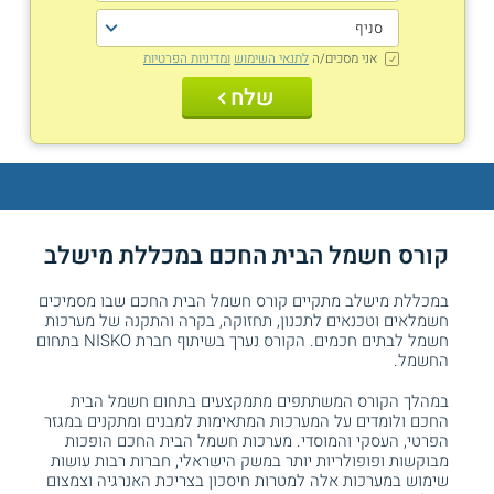
אני מסכים/ה
לתנאי השימוש
ומדיניות הפרטיות
שלח
קורס חשמל הבית החכם במכללת מישלב
במכללת מישלב מתקיים קורס חשמל הבית החכם שבו מסמיכים
חשמלאים וטכנאים לתכנון, תחזוקה, בקרה והתקנה של מערכות
חשמל לבתים חכמים. הקורס נערך בשיתוף חברת NISKO בתחום
החשמל.
במהלך הקורס המשתתפים מתמקצעים בתחום חשמל הבית
החכם ולומדים על המערכות המתאימות למבנים ומתקנים במגזר
הפרטי, העסקי והמוסדי. מערכות חשמל הבית החכם הופכות
מבוקשות ופופולריות יותר במשק הישראלי, חברות רבות עושות
שימוש במערכות אלה למטרות חיסכון בצריכת האנרגיה וצמצום