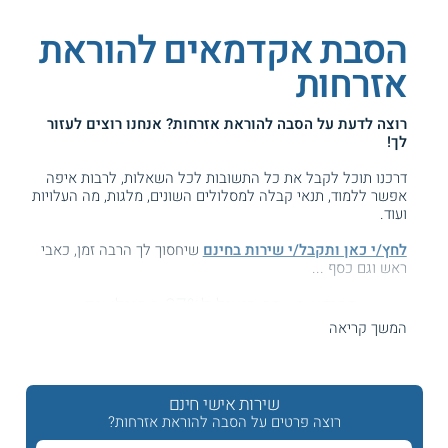
הסבת אקדמאים להוראת
אזרחות
רוצה לדעת על
הסבה להוראת אזרחות
? אנחנו רוצים לעזור
לך!
דרכנו תוכל לקבל את כל התשובות לכל השאלות, לרבות איפה
אפשר ללמוד, תנאי קבלה למסלולים השונים, מלגות, מה העלויות
ועוד.
לחץ/י כאן ותקבל/י שירות בחינם
שיחסוך לך הרבה זמן, כאבי
ראש וגם כסף ...
המידע באתר הועיל ל87% מהגולשים.
עזרנו גם לך? דרג אותנו:
המשך קריאה
שירות אישי חינם
הסבת אקדמאים להוראת אזרחות - הכשרת אקדמאים
רוצה פרטים על הסבה להוראת אזרחות?
להוראת אזרחות לעל יסודי