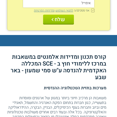
אני מסכים/ה
לתנאי השימוש
ומדיניות הפרטיות
שלח
קורס תכנון ומדידות אלמנטים במשאבות
במרכז ללימודי חוץ ב - SCE המכללה
האקדמית להנדסה ע"ש סמי שמעון - באר
שבע
מערכות בחזית הטכנולוגיה ההנדסית
משאבות הן מרכיב חיוני ביותר במגוון של ארגונים ומוסדות
בתעשייה, כגון חברות בתחום הפקת האנרגיה והחשמל, תאגידי
מים וביוב וחברות בענף הכימיקלים, הבניין, הבקרה, ההידראוליקה
והאלקטרוניקה. בכל אלה ובעוד רבים אחרים משולבות טכנולוגיות
שאיבה מתקדמות כחלק אינטגרלי מן הייצור והפעילות התקינה.