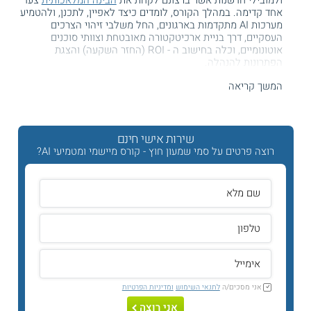
ולמובילי חדשנות אשר ברצונם לקחת את
הבינה המלאכותית
צעד
אחד קדימה. במהלך הקורס, לומדים כיצד לאפיין, לתכנן, ולהטמיע
מערכות AI מתקדמות בארגונים, החל משלבי זיהוי הצרכים
העסקיים, דרך בניית ארכיטקטורה מאובטחת וצוותי סוכנים
אוטונומיים, וכלה בחישוב ה - ROI (החזר השקעה) והצגת
הפתרונות להנהלה.
המשך קריאה
היכן מתקיים הקורס?
הקורס מתקיים בקמפוס באר שבע של SCE המכללה האקדמית
להנדסה ע"ש סמי שמעון.
שירות אישי חינם
רוצה פרטים על סמי שמעון חוץ - קורס מיישמי ומטמיעי AI?
מדוע כדאי להירשם לקורס?
הדרישה האמיתית בשוק:
בחברות מחפשים
כיום מומחים אשר יודעים לבנות מערכות
סוכנים וארכיטקטורות RAG אשר מחוברות
לדאטה הארגוני.
אני מסכים/ה
לתנאי השימוש
ומדיניות הפרטיות
ארגז הכלים של 2026:
בקורס לומדים לחבר
אני רוצה