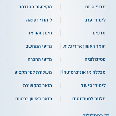
להשתלבותם במגוון תחומים, ולהובלת תהליכים בסביבות עבודה
מורכבות ודינמיות.
מדעי הרוח
מקצועות ההנדסה
לימודי ערב
לימודי רפואה
** לתשומת לבך נכונות המידע עלולה להשתנות
מעת לעת. המידע המוצג כאן נכתב ונערך על ידי
מדעים
חינוך והוראה
צוות האתר. למען הסר ספק בין האתר למוסד
הלימודים לא מתקיים קשר מכל סוג שהוא.
תואר ראשון אדריכלות
מדעי המחשב
למידע נוסף לחצו:
אוניברסיטת רייכמן (הבינתחומי)
פסיכולוגיה
מדעי החברה
מכללה או אוניברסיטה?
משכורת לפי מקצוע
לימודי סיעוד
תואר בתקשורת
מלגות לסטודנטים
תואר ראשון בביטוח
כל המסלולים