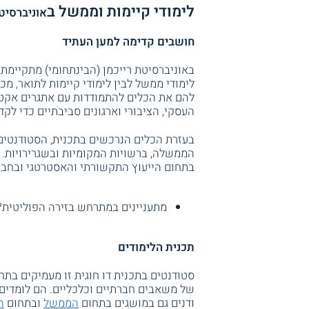
לימודי קיימות וממשל ב
אוניברסיטת
חושבים קדימה למען העתיד
באוניברסיטת רייכמן (הבינתחומי) מתקיימת ת
לימודי ממשל לבין לימודי קיימות לתואר, 
להם את הכלים להתמודדות עם אתגרים אקטוא
העסקי, הציבורי וארגונים סביבתיים כדי לקד
בעזרת הכלים הנרכשים בתכנית, הסטודנטים 
הממשלה, ברשויות המקומיות ובשגרירויות. 
בתחום הייעוץ התקשורתי והאסטרטגי ובחבר
מתעניינים במתרחש בזירה הפוליטית?
תכנית הלימודים
סטודנטים בתכנית דו חוגית זו מעמיקים בתח
של משאבים חברתיים וכלכליים. הם לומדים 
ודנים גם במושגים בתחום
הממשל
ובתחום
ה