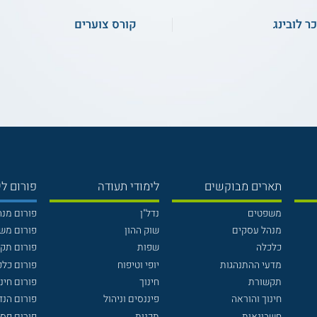
ר לובינג
קורס צוערים
תארים מבוקשים
לימודי תעודה
פורום לי
משפטים
נדל"ן
פורום מנ
מנהל עסקים
שוק ההון
פורום מש
כלכלה
שפות
פורום תק
מדעי ההתנהגות
יופי וטיפוח
פורום כלכ
תקשורת
חינוך
פורום חינו
חינוך והוראה
פיננסים וניהול
פורום הנ
חשבונאות
תכנות
פורום פסי