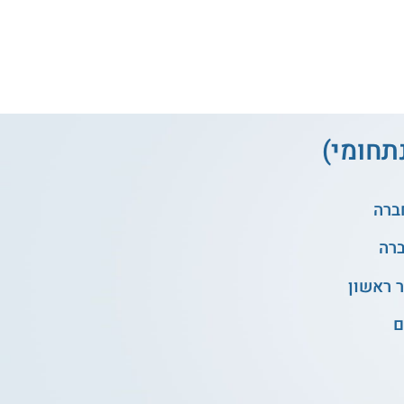
תחומי)
 ראשון
ם