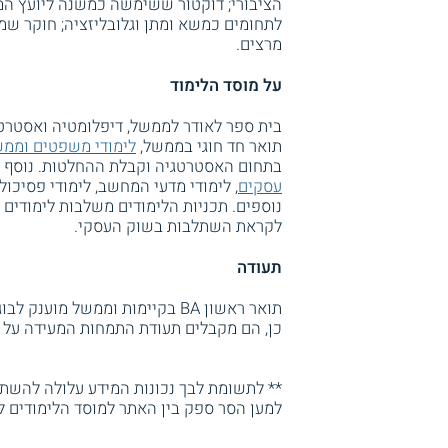
הציבורי; דוקטור ששימשה כמשנה ליועץ ה
לתחומים כמשא ומתן וגלובליזציה; חוקר שמח
מרצים.
על מוסד הלימוד
בית ספר לאודר לממשל, דיפלומטיה ואסטרטגי
תואר חד חוגי בממשל,
לימודי משפטים וממ
בתחום האסטרטגיה וקבלת ההחלטות. נוסף על
עסקים
, לימודי מדעי המחשב, לימודי פסיכולו
נוספים. תכניות הלימודים משלבות לימודים 
לקראת השתלבות בשוק העסקי.
תעודה
תואר ראשון BA בקיימות וממשל מ
כן, הם מקבלים תעודת התמחות המעידה על
** לתשומת לבך נכונות המידע עלולה להשתנו
למען הסר ספק בין האתר למוסד הלימודים ל