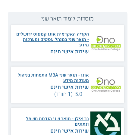
המידע באתר הועיל ל87% מהגולשים.
עזרנו גם לך? דרג אותנו:
מוסדות לימוד תואר שני
הקריה האקדמית אונו קמפוס ירושלים
M.Sc. in Machine Learning and Data Science
- תואר שני במנהל עסקים ומערכות
ב
אוניברסיטת רייכמן (הבינתחומי)
מידע
שירות אישי חינם
בתעשייה של היום הולכת וגוברת הדרישה למדעני נתונים. אלה
הם מומחים שעושים שימוש בשיטות ניתוח נתונים סטטיסטיות
ובכלים מענף למידת המכונה כדי להפיק אוטומטית תחזיות
ותובנות משלל סוגים של נתונים עסקיים. כיום השילוב שבין
אונו - תואר שני MBA התמחות בניהול
הטכנולוגיה לנתונים נוכח ומשמעותי מאי פעם, והוא בא לידי ביטוי
מערכות מידע
במגוון של תחומים במשק, מהייטק ועד רפואה, תחבורה ומסחר.
שירות אישי חינם
בבית הספר למדעי המחשב של אוניברסיטת רייכמן (הבינתחומי)
5.0 (1 חוו"ד)
מתקיימת תכנית
לתואר שני בלמידה חישובית ומדעי הנתונים
-
Machine Learning and Data Science. תכנית זו מקנה
לסטודנטים כלים פרקטיים בתחומי למידת המכונה ומדעי הנתונים
ומאפשרת להם לבחון לעומק סוגיות אקטואליות ומבוקשות
בר אילן - תואר שני הנדסת חשמל
בענפים כגון למידה חישובית וטכנולוגיות ביג דאטה. בעזרת הידע
ונתונים
הנרכש בתכנית הסטודנטים יכולים להשתלב בתפקידי מפתח
שירות אישי חינם
בתחום ההייטק ובעולם הארגוני, כגון Data Scientist, בתחום ה -