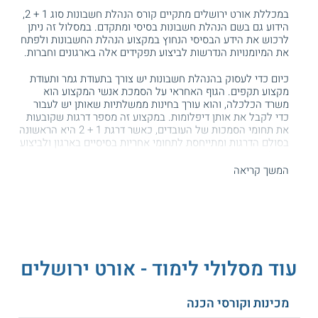
במכללת אורט ירושלים מתקיים קורס הנהלת חשבונות סוג 1 + 2,
הידוע גם בשם הנהלת חשבונות בסיסי ומתקדם. במסלול זה ניתן
לרכוש את הידע הבסיסי הנחוץ במקצוע הנהלת החשבונות ולפתח
את המיומנויות הנדרשות לביצוע תפקידים אלה בארגונים וחברות.
כיום כדי לעסוק בהנהלת חשבונות יש צורך בתעודת גמר ותעודת
מקצוע תקפים. הגוף האחראי על הסמכת אנשי המקצוע הוא
משרד הכלכלה, והוא עורך בחינות ממשלתיות שאותן יש לעבור
כדי לקבל את אותן דיפלומות. במקצוע זה מספר דרגות שקובעות
את תחומי הסמכות של העובדים, כאשר דרגת 1 + 2 היא הראשונה
בסולם הדרגות ומתייחסת לתחומי אחריות בסיסיים בארגון ולביצוע
פעולות יסוד.
המשך קריאה
במהלך
קורס חשבונאות
זה, המשתתפים רוכשים את הידע הנחוץ
לעיסוק במקצוע, ולאחריהם ניתן להמשיך לפתח את הקריירה דרך
קורסים רלוונטיים נוספים. כמו כן, בקורס ניתן לקבל הכנה לקראת
מבחני משרד הכלכלה. במוסד הלימוד שמים דגש על היכרות עם
כלים מעשיים שחשובים למנהלי החשבונות בסקטור הפרטי
והציבורי, בדרך להשתלבות בעבודה בארגונים, משרדים ומפעלים.
עוד מסלולי לימוד - אורט ירושלים
תכנית הלימודים
משתתפי
קורס הנהלת חשבונות סוג 1 + 2
לומדים נושאי יסוד
מכינות וקורסי הכנה
חיוניים למקצוע. הם לומדים לבצע את הפעולות הנדרשות מאנשי