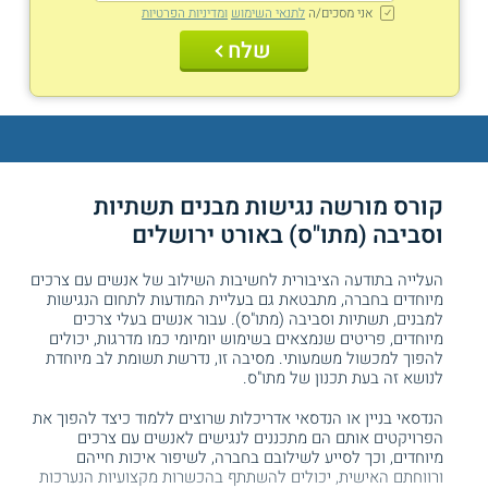
אני מסכים/ה
לתנאי השימוש
ומדיניות הפרטיות
שלח
קורס מורשה נגישות מבנים תשתיות
וסביבה (מתו"ס) באורט ירושלים
העלייה בתודעה הציבורית לחשיבות השילוב של אנשים עם צרכים
מיוחדים בחברה, מתבטאת גם בעליית המודעות לתחום הנגישות
למבנים, תשתיות וסביבה (מתו"ס). עבור אנשים בעלי צרכים
מיוחדים, פריטים שנמצאים בשימוש יומיומי כמו מדרגות, יכולים
להפוך למכשול משמעותי. מסיבה זו, נדרשת תשומת לב מיוחדת
לנושא זה בעת תכנון של מתו"ס.
הנדסאי בניין או הנדסאי אדריכלות שרוצים ללמוד כיצד להפוך את
הפרויקטים אותם הם מתכננים לנגישים לאנשים עם צרכים
מיוחדים, וכך לסייע לשילובם בחברה, לשיפור איכות חייהם
ורווחתם האישית, יכולים להשתתף בהכשרות מקצועיות הנערכות