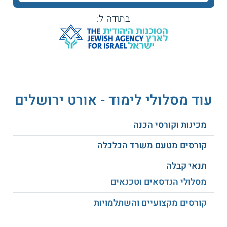
עד 90 אחוזים הנחה בתשלום שכר הלימוד, במימון של הקרן
והיחידה להכוונת חיילים משוחררים ומשרד הביטחון.
בתודה ל:
נושאי הלימוד
הנושאים שנלמדים במהלך תכנית זו כוללים גם:
המחשה ורישום
פרטי בניין
עוד מסלולי לימוד - אורט ירושלים
חומרי בניין וגמר
קלימטולוגיה
מכינות וקורסי הכנה
קורסים מטעם משרד הכלכלה
עיצוב פנים וריהוט
לימודי מבנים
תנאי קבלה
אינסטלציה סניטרית
תכנון אדריכלי
מסלולי הנדסאים וטכנאים
קורסים מקצועיים והשתלמויות
תלת ממד
ושרטוט
ועוד
ממוחשב