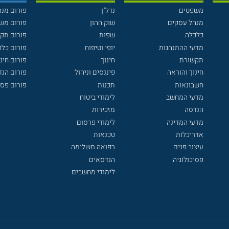
משפטים
נדל"ן
פורום מנ
מנהל עסקים
שוק ההון
פורום מש
כלכלה
שפות
פורום תק
מדעי ההתנהגות
יופי וטיפוח
פורום כלכ
תקשורת
חינוך
פורום חינו
חינוך והוראה
פיננסים וניהול
פורום הנ
חשבונאות
תכנות
פורום פסי
מדעי המחשב
לימודי ביטוח
הנדסה
מזכירות
מדעי המדינה
לימודי פרסום
אדריכלות
טכנאות
עיצוב פנים
רפואה משלימה
פסיכולוגיה
הנדסאים
לימודי מחשבים