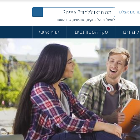
רסם אצלנו
למשל: מנהל עסקים, משפטים, שם המוסד
לימודים
סקר הסטודנטים
ייעוץ אישי