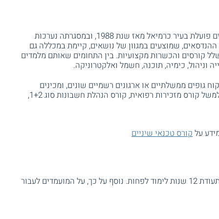
המכללה הטכנולוגית אורט בראודה להנדסאים פועלת בעיר כרמיאל מאז שנת 1988, ובמסגרתה נערכות
 ההנדסאים, שמוצעים במגוון של נושאים, קיימת במכללה גם
לל קורסים והכשרות מקצועיות. בין התחומים שאותם מלמדים
יה וניהול, כימיה, תוכנה, חשמל ואלקטרוניקה.
 גופים ממשלתיים או ארגונים רשמיים שונים, ומכינים
לקראת מבחני הסמכה לעיסוק במקצוע. כך למשל קורס מזכירות רפואית, קורס הנהלת חשבונות סוג 1+2,
מידע על
קורס טכנאי שיניים
על מנת להשתתף בהכשרה זו, יש להחזיק בתעודת 12 שנות לימוד לפחות. נוסף על כך, על המועמדים לעבור