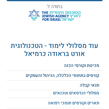
בתודה ל:
תורת הבנייה.
לימודי מבנים.
דיני תכנון ובנייה.
חומרים וכלי בניין.
פיקוח בקרה ואיכות.
קונסטרוקציות פלדה.
תוכנות בניהול הבנייה.
עוד מסלולי לימוד - הטכנולוגית
מערכות אלקטרו מכניות.
ארגון אתר ובחירת הציוד.
אורט בראודה כרמיאל
פרטי הבניין בתוכנת AutoCAD.
ועוד.
מכינות וקורסי הכנה
קורסים בתחומי הכלכלה, הניהול והעסקים
מהם תנאי הקבלה?
תנאי קבלה
תנאי הקבלה הינם:
מסלולי הנדסאים וטכנאים
בגרות בציון חיובי במקצועות הבאים:
תארים וקורסים תומכי רפואה
מתמטיקה ברמת 3 יחידות לימוד.