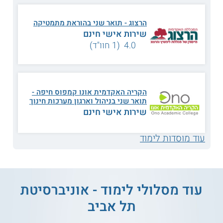
הרצוג - תואר שני בהוראת מתמטיקה
יצירתיות בחינוך מתמטי
ניהול מידע אישי
שירות אישי חינם
4.0 (1 חוו"ד)
ניתוח נתונים בחקר
ראייה ממוחשבת
החינוך
הקריה האקדמית אונו קמפוס חיפה -
יסודות מערכות
תואר שני בניהול וארגון מערכות חינוך
פילוסופיה של המדע
ממוחשבות
שירות אישי חינם
עוד מוסדות לימוד
מבוא לקריפטולוגיה
מוח, מדע וטכנולוגיה
מודרנית
תפיסות שגויות במושגי
אוריינות מחקר בחינוך
עוד מסלולי לימוד - אוניברסיטת
יסוד בפיזיקה
תל אביב
הוראת מקצועות