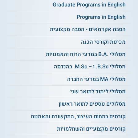
המדעים בעידן
ועוד
Graduate Programs in English
הדיגיטלי
Programs in English
הסבת אקדמאים - הסבה מקצועית
תנאי קבלה
לתואר שני בהוראת מדעים וטכנולוגיה מתקבלים מועמדים שלהם
מכינות וקורסי הכנה
תואר ראשון בציון ממוצע של 75 ומעלה בפיזיקה, בכימיה,
בהנדסה, במתמטיקה, במדעי המחשב, במדעי החיים או במדע
מסלולי .B.A במדעי הרוח והאמנויות
כללי. כמו כן, עליהם להיות בעלי תעודת הוראה בתחום המדעים או
לשלב את
לימודי תעודת ההוראה
במהלך הלימודים לתואר השני.
מסלולי B.Sc. ו – M.Sc. בהנדסה
מסלולי MA במדעי החברה
רוצים לקדם את מערכת ההוראה? קראו על
תואר שני בטכנולוגיות בחינוך
מסלולי לימוד לתואר שני
מסלולים נוספים לתואר ראשון
תעודה
קורסים בתחום העיצוב, התקשורת והאמנות
הסטודנטים אשר עומדים בכל המטלות הנדרשות מקבלים תואר
שני בהוראת מדעים וטכנולוגיה מטעם אוניברסיטת תל-אביב.
קורסים מקצועיים והשתלמויות
אפשרויות תעסוקה