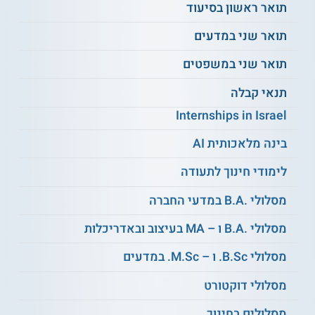
תואר ראשון בסיעוד
בוגרי התואר יכולים להמשיך לאקדמיה לתואר שלישי או במחקר
הוראת תחום המדעים. כמו כן, הם משתלבים במוסדות החינוך
תואר שני במדעים
הפורמאלי והבלתי פורמאלי כמורים, כמרכזי תחומים וככותבים של
מערכי לימוד.
תואר שני במשפטים
תנאי קבלה
** לתשומת לבך נכונות המידע עלולה להשתנות
Internships in Israel
מעת לעת. המידע המוצג כאן נכתב ונערך על ידי
צוות האתר. למען הסר ספק בין האתר למוסד
בינה מלאכותית AI
הלימודים לא מתקיים קשר מכל סוג שהוא.
לימודי חינוך לתעודה
למידע נוסף לחצו:
אוניברסיטת תל אביב
מסלולי .B.A במדעי החברה
מסלולי .B.A ו – MA בעיצוב ובאדריכלות
מסלולי B.Sc. ו – M.Sc. במדעים
מסלולי דוקטורט
מסלולים בחינוך