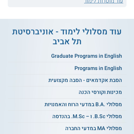
עוד מוסדות לימוד
לאורך המסלול, הסטודנטים לוקחים חלק בשיעורי חובה ובחירה
ובסמינריונים. כמו כן, לקראת סיום התכנית הם צריכים להכין
פרויקט מסכם שמתמקד בנתונים עסקיים ובהשפעת מחשוב על
ארגונים.
עוד מסלולי לימוד - אוניברסיטת
נושאי הלימוד
תל אביב
Graduate Programs in English
נתונים ואנליטיקה
ממשק אדם ומחשב
בעסקית
Programs in English
הסבת אקדמאים - הסבה מקצועית
ניהול פרויקטים
קניין רוחני טכנולוגי
טכנולוגיים
מכינות וקורסי הכנה
מסלולי .B.A במדעי הרוח והאמנויות
דיני הגנת מידע
טכנולוגיות נתוני עתק
באינטרנט
מסלולי B.Sc. ו – M.Sc. בהנדסה
מסלולי MA במדעי החברה
יזמות בתחום הביו
אבטחה בעולם
הסייבר
פארמה