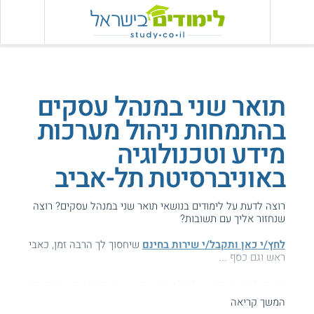
תואר שני במנהל עסקים
בהתמחות ניהול מערכות
מידע וטכנולוגיה
באוניברסיטת תל-אביב
רוצה לדעת על לימודים בנושאי תואר שני במנהל עסקים? רוצה
שנחזור אליך עם תשובות?
לחץ/י כאן ותקבל/י שירות בחינם
שיחסוך לך הרבה זמן, כאבי
ראש וגם כסף ...
הגעת לדף עם מידע על תל אביב - תואר שני מנע"ס ומערכות מידע.
המשך קריאה
המידע באתר הועיל ל87% מהגולשים.