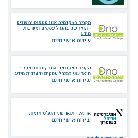
בארגונים שלהם.
תכנית הלימודים
הקריה האקדמית אונו קמפוס ירושלים
הסטודנטים בהתמחות מקבלים סל נרחב של כלים שיכולים לסייע
- תואר שני במנהל עסקים ומערכות
למנהלים בסביבות טכנולוגיות, בדגש על מיומנויות יזמות בעולם
מידע
ההייטק
והובלה של צוותים ופרויקטים מתקדמים. כך הם דנים
שירות אישי חינם
בהשפעותיהן של טכנולוגיות מסוגים שונים על עולם העסקים של
היום ומתמקדים בענפים כגון הייטק, ביוטק, פארמה
וקלינטק
.
בהמשך הם בוחנים גם את ההשלכות הכלכליות והארגוניות של
הטמעת טכנולוגיות מתקדמות בעסקים. בנוסף, הם עוסקים בדרכים
להגנה על מערכות המידע מפני איומי סייבר ותקיפות על הארגון.
הקריה האקדמית אונו קמפוס חיפה -
תואר שני במנהל עסקים ומערכות מידע
הסטודנטים בוחרים מתוך מספר מסלולי ידע, שכוללים ניהול יזמות;
שירות אישי חינם
ניהול משאבי מידע בארגון; אבטחת מידע וסייבר; וטכנולוגיות
חברתיות במסחר האלקטרוני. דרך תכניות אלה יכולים הסטודנטים
להתמקד בתחומי עניין שקרובים לתחום העיסוק שלהם ולרכוש
כלים ניהוליים חדשים.
מתכונת הלימוד
אריאל - תואר שני מנע"ס ויזמות
שירות אישי חינם
משך מסלול התמחות זה בתואר השני במנהל עסקים הוא
כשנתיים, כשניתן להאריך את משכה עד ארבע שנים במקרה
הצורך. קיימת גם תכנית שמציעה לרכז את התואר בשנה קלנדרית
אחת, כולל סמסטר קיץ, בה מתקיימים שני מפגשים שבועיים.