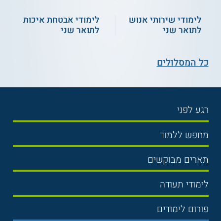
לימודי שירותי אנוש
לימודי אבטחת איכות
לתואר שני
לתואר שני
כל המסלולים
רגע לפני
בחירת לימודים
מחפש ללמוד
תנאי קבלה
תואר ראשון
תארים מבוקשים
שכר לימוד
תואר שני
משפטים
אוניברסיטה
לימודי תעודה
הכנה לבגרות
מנהל עסקים
מכללות
נדל"ן
מכינות
פורום לימודים
כלכלה
ימים פתוחים