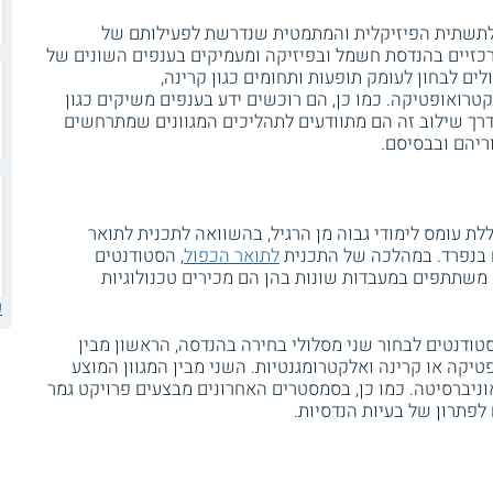
 לתשתית הפיזיקלית והמתמטית שנדרשת לפעילותם של
כזיים בהנדסת חשמל ובפיזיקה ומעמיקים בענפים השונים של
ם לבחון לעומק תופעות ותחומים כגון קרינה,
טרואופטיקה. כמו כן, הם רוכשים ידע בענפים משיקים כגון
דרך שילוב זה הם מתוודעים לתהליכים המגוונים שמתרחשים
ריהם ובבסיסם.
לת עומס לימודי גבוה מן הרגיל, בהשוואה לתכנית לתואר
 בנפרד. במהלכה של התכנית
לתואר הכפול
, הסטודנטים
משתתפים במעבדות שונות בהן הם מכירים טכנולוגיות
ע
ודנטים לבחור שני מסלולי בחירה בהנדסה, הראשון מבין
יקה או קרינה ואלקטרומגנטיות. השני מבין המגוון המוצע
יברסיטה. כמו כן, בסמסטרים האחרונים מבצעים פרויקט גמר
פתרון של בעיות הנדסיות.