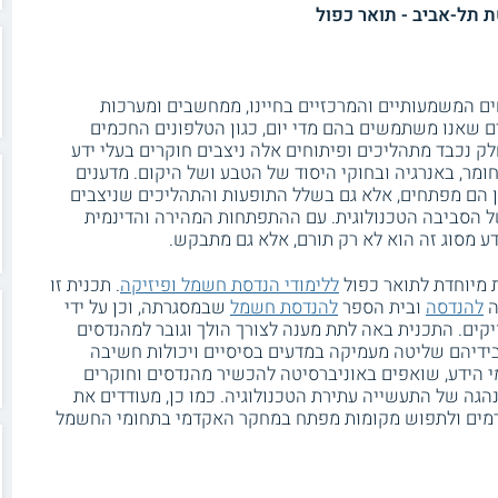
 תל-אביב - תואר כפול
ם המשמעותיים והמרכזיים בחיינו, ממחשבים ומערכות
ם שאנו משתמשים בהם מדי יום, כגון הטלפונים החכמים
ק נכבד מתהליכים ופיתוחים אלה ניצבים חוקרים בעלי ידע
מר, באנרגיה ובחוקי היסוד של הטבע ושל היקום. מדענים
ן הם מפתחים, אלא גם בשלל התופעות והתהליכים שניצבים
ל הסביבה הטכנולוגית. עם ההתפתחות המהירה והדינמית
ע מסוג זה הוא לא רק תורם, אלא גם מתבקש.
 מיוחדת לתואר כפול
ללימודי הנדסת חשמל ופיזיקה
. תכנית זו
ה
להנדסה
ובית הספר
להנדסת חשמל
שבמסגרתה, וכן על ידי
ים. התכנית באה לתת מענה לצורך הולך וגובר למהנדסים
בידיהם שליטה מעמיקה במדעים בסיסיים ויכולות חשיבה
מי הידע, שואפים באוניברסיטה להכשיר מהנדסים וחוקרים
גה של התעשייה עתירת הטכנולוגיה. כמו כן, מעודדים את
דמים ולתפוש מקומות מפתח במחקר האקדמי בתחומי החשמל