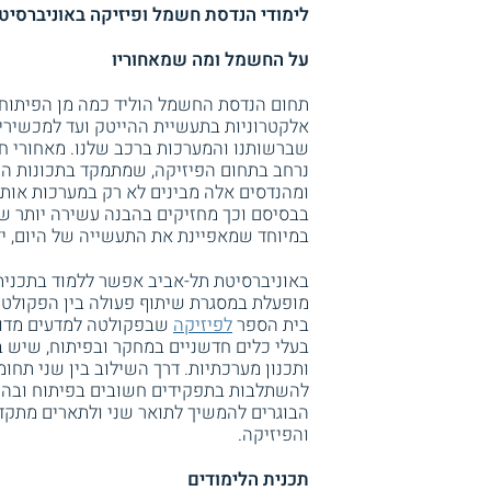
לימודי הנדסת חשמל ופיזיקה באוניברסיטת
על החשמל ומה שמאחוריו
תחום הנדסת החשמל הוליד כמה מן הפיתוחי
אלקטרוניות בתעשיית ההייטק ועד למכשירי
שברשותנו והמערכות ברכב שלנו. מאחורי חל
נרחב בתחום הפיזיקה, שמתמקד בתכונות החו
ומהנדסים אלה מבינים לא רק במערכות אות
בבסיסם וכך מחזיקים בהבנה עשירה יותר ש
במיוחד שמאפיינת את התעשייה של היום, יד
באוניברסיטת תל-אביב אפשר ללמוד בתכנית
מופעלת במסגרת שיתוף פעולה בין הפקולט
בית הספר
לפיזיקה
שבפקולטה למדעים מדויק
בעלי כלים חדשניים במחקר ובפיתוח, שיש 
ותכנון מערכתיות. דרך השילוב בין שני תחו
להשתלבות בתפקידים חשובים בפיתוח ובהנה
הבוגרים להמשיך לתואר שני ולתארים מתק
והפיזיקה.
תכנית הלימודים