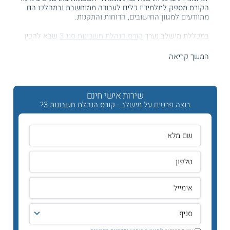
הקורס מספק לתלמידיו כלים לעבודה ממוחשבת ובמהלכו הם
מתוודעים למגוון החישובים, הדוחות והתקנות.
במכללת מישלב נערך
קורס הנהלת חשבונות סוג 3
שבא להכין
את תלמידיו לקראת בחינות ההסמכה החיצוניות של משרד
הכלכלה, שחייבים לעבור כל מי שברצונם להתקדם במערך
המשך קריאה
ההסמכה החשבונאי. בוגרי הקורס יכולים להשתלב במגוון אפיקי
תעסוקה, שכן מנהלי חשבונות הם משאב נחוץ ביותר בכל חברה
ובכל עסק, במגזר הפרטי והציבורי כאחד.
שירות אישי חינם
תכנית הלימודים
רוצה פרטים על מישלב - קורס הנהלת חשבונות 3?
המשתתפים
בקורס הנהלת חשבונות
מתחילים ומכירים מושגים
מרכזיים בחשבונאות פיננסית, כמו למשל תהליכי מימון, קנייה
ומכירה, עתודה, התחייבויות ועוד היבטים כלכליים שנוגעים
לפעילות של חברות. בהמשך, הם עוסקים בפן המשפטי של
הנהלת החשבונות ומכירים חוקים ותקנות שנוגעים לעבודה
השוטפת. כמו כן, הם לומדים על תהליכי ביקורת חשבונות ועל
דוחות שהם נדרשים לבצע ולנתח. לאחר מכן, הם מתעמקים
במיומנויות של חשבונאות מעשית ודנים במערכות מידע ממוחשבות
דרכן ניתן להשקיע בניירות ערך בשוק ההון ולנתח דוחות כספיים.
קראו עוד על
קורסים בחשבונאות