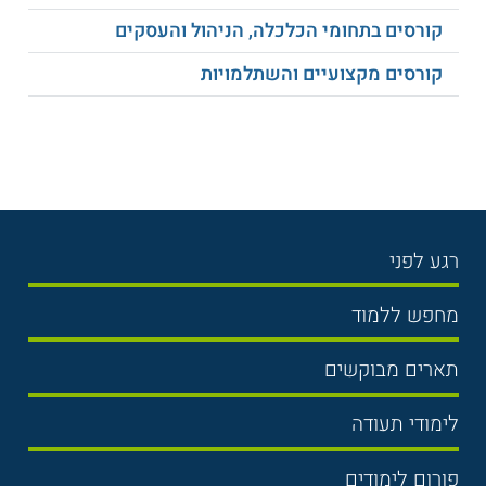
קורסים בתחומי הכלכלה, הניהול והעסקים
קורסים מקצועיים והשתלמויות
רגע לפני
בחירת לימודים
מחפש ללמוד
תנאי קבלה
תואר ראשון
תארים מבוקשים
שכר לימוד
תואר שני
משפטים
אוניברסיטה
לימודי תעודה
הכנה לבגרות
מנהל עסקים
מכללות
נדל"ן
מכינות
פורום לימודים