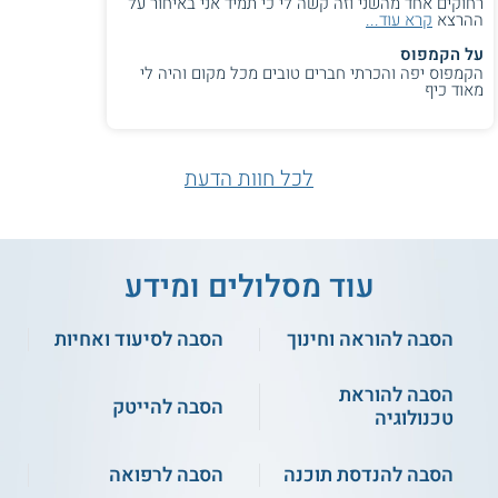
רחוקים אחד מהשני וזה קשה לי כי תמיד אני באיחור על
ההרצא
קרא עוד...
קראו גם על
לימודי חינוך מיוחד על יסודי
.
על הקמפוס
הקמפוס יפה והכרתי חברים טובים מכל מקום והיה לי
מאוד כיף
הרחבת הסמכה
תכניות
הרחבת ההסמכה
מיועדת למורים אקדמאים, שברשותם
תואר ראשון ותעודת הוראה, המעוניינים בתעודת הוראה נוספת,
לכל חוות הדעת
בהתמחות אחרת. במסלול זה יכולים מורים ממגוון מסלולים
ומקצועות להרחיב את הידע שברשותם אודות הוראת תלמידים עם
מוגבלות, לקויות למידה, וכדומה. ההתנסות המעשית מתקיימת
במסגרת מצומצמת יחסית, תוך הבאה בחשבון של הרקע המקצועי
הקודם.
עוד מסלולים ומידע
הסבה להוראה וחינוך
הסבה לסיעוד ואחיות
הסבה להוראת
הסבה להייטק
טכנולוגיה
הסבה להנדסת תוכנה
הסבה לרפואה