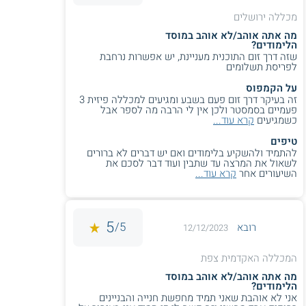
מיוחד
מיוחד
מכללה ירושלים
מה אתה אוהב/לא אוהב במוסד
חמדת הדרום - הסבה
גורדון - הסבה לחינוך מיוחד
מכללת דוד ילין (ירושלים):
בין מסלולי
הלימודים?
לחינוך מיוחד
שזה דרך זום התוכנית מעניינת, יש אפשרות נרחבת
ההסבה במכללת דוד ילין ניתן למצוא את
לפריסת תשלומים
המכון לחינוך ריפויי, מתקיימת גם תכנית
אפרתה - הסבה לחינוך
תל חי - קמפוס חדשנות
להכשרת אקדמאים להוראת מוגבלויות
על הקמפוס
מיוחד דתי
בחינוך ובהוראה ( לשעבר
זה בעיקר דרך זום פעם בשבע ומגיעים למכללה פיזית 3
מרובות; ותכנית להכשרה בתחום החינוך
פעמיים בסמסטר ולכן אין לי הרבה מה לספר אבל
אוהלו ) - הסבה לחינוך
בעזרת בעלי חיים. משך הלימודים שנתיים.
כשמגיעים
קרא עוד...
מיוחד
טיפים
להתמיד ולהשקיע בלימודים ואם יש דברים לא ברורים
אורנים - הסבה לחינוך
אחוה - הסבה לחינוך מיוחד
איזו תעודה מקבלים?
לשאול את המרצה עד שתבין ועוד דבר לסכם את
מיוחד
השיעורים אחר
קרא עוד...
בוגרי התוכנית אשר עמדו בהצלחה בכל חובותיהם, זכאים לתעודת
הוראה לחינוך המיוחד (לגיל 21-6).
מהן אפשרויות התעסוקה?
5
5/
רובא
12/12/2023
עם סיום הלימודים, יוכלו הבוגרים לעבוד בתחום החינוך המיוחד
המכללה האקדמית צפת
במוסדות חינוך רגילים (בהם משולבים תלמידים עם צרכים
מיוחדים), במוסדות החינוך המיוחד, במסגרות פרטיות, בעמותות
מה אתה אוהב/לא אוהב במוסד
העוסקות בתחום החינוך, ועוד.
הלימודים?
אני לא אוהבת שאני תמיד מחפשת חנייה והבניינים