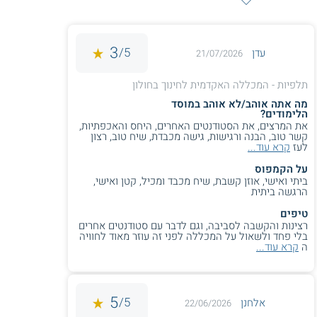
שירות אישי חינם
עם נוער
וליקויי למידה בחינך העל יסודי. בעלי תואר
בחינוך בגיל הרך יכולים ללמוד במסלול
הרחבת הסמכה להוראה בגני ילדים של החינוך
3
5/
התחילו ללמוד
עדן
המיוחד. היקף הלימודים שלושה סמסטרים,
21/07/2026
לרבות סמסטר קיץ.
תלפיות - המכללה האקדמית לחינוך בחולון
מה אתה אוהב/לא אוהב במוסד
הלימודים?
מכללת לוינסקי (תל אביב):
בקמפוס לוינסקי
את המרצים, את הסטודנטים האחרים, היחס והאכפתיות,
קשר טוב, הבנה ורגישות, גישה מכבדת, שיח טוב, רצון
של המרכז האקדמי לוינסקי וינגייט מציע
לעז
קרא עוד...
תכנית בין מסלולית להוראה בחינוך המיוחד
על הקמפוס
מכיתות א' ועד י"ב, האקדמאים מקבלים גם
4.0
(1)
ביתי ואישי, אוזן קשבת, שיח מכבד ומכיל, קטן ואישי,
תעודת מומחה בלקויות למידה והוראה
הרגשה ביתית
הסבה לחינוך מיוחד - סמינר
מותאמת במתמטיקה ובעברית.
הקיבוצים
טיפים
רצינות והקשבה לסביבה, וגם לדבר עם סטודנטים אחרים
בלי פחד ולשאול על המכללה לפני זה עוזר מאוד לחוויה
ה
קרא עוד...
שירות אישי חינם
המכללה האקדמית אחוה (סמוך לגדרה -
דרום):
במכללת אחוה מציעים מסלול רב גילי,
וכן מסלול להוראה בגני החינוך המיוחד. משך
5
5/
אלחנן
22/06/2026
הלימודים שנתיים.
הרצוג - הסבה לחינוך
בית ברל - הסבה לחינוך