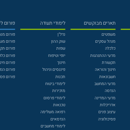
תארים מבוקשים
לימודי תעודה
פורום לי
משפטים
נדל"ן
פורום מנ
מנהל עסקים
שוק ההון
פורום מש
כלכלה
שפות
פורום תק
מדעי ההתנהגות
יופי וטיפוח
פורום כלכ
תקשורת
חינוך
פורום חינו
חינוך והוראה
פיננסים וניהול
פורום הנ
חשבונאות
תכנות
פורום פסי
מדעי המחשב
לימודי ביטוח
הנדסה
מזכירות
מדעי המדינה
לימודי פרסום
אדריכלות
טכנאות
עיצוב פנים
רפואה משלימה
פסיכולוגיה
הנדסאים
לימודי מחשבים