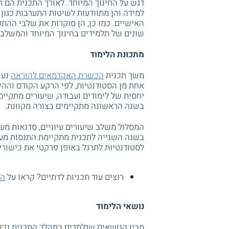
דגש על החינוך המיוחד. לאורך התכנית הם ר
למידה והן מתוודעות לשיטות התערבות כגון
האישיים. כמו כן, הן סוקרות את שלבי ההת
שונים של תלמידים בחינוך המיוחד והמשלב.
מתכונת הלימוד
משך תכנית
הכשרת האקדמאים להוראה
נע 
אחת מן הסטודנטיות, לפי הרקע הקודם וההי
יחסית של לימודים ועבודה, שיעורים מתקיי
בשנה הראשונה מתקיימים בצורה מקוונת.
המסלול משלב שיעורים עיוניים, סדנאות מעש
בשנה השנייה לתכנית מתקיימת התנסות מ
לסטודנטיות לתרגל באופן פרקטי את כישורי
רוצים עוד תכניות לדתיים? קראו על
הכ
נושאי הלימוד
מבין הנושאים שנלמדים במהלך התכנית נכלל