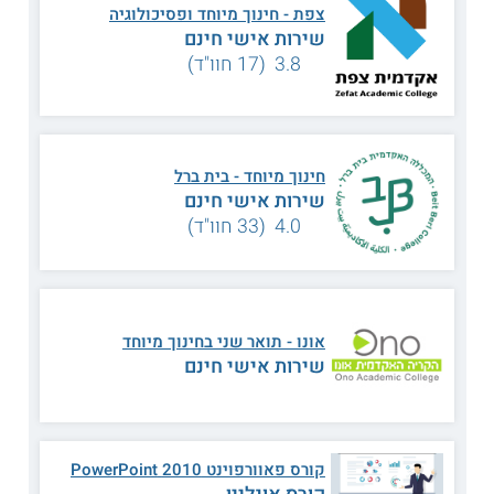
צפת - חינוך מיוחד ופסיכולוגיה
בין הנושאים אשר נלמדים במסגרת התכנית אפשר למנות:
שירות אישי חינם
3.8 (17 חוו"ד)
תלמידים עם לקות
ליקויי למידה
מוטורית
חינוך מיוחד - בית ברל
מוגבלות שכלית
שירות אישי חינם
מיומנויות ניהוליות
התפתחותית
4.0 (33 חוו"ד)
הוראת תלמידים לקויי
גישת האבחון הדינמי
שמיעה
אונו - תואר שני בחינוך מיוחד
שירות אישי חינם
הפרעות רגשיות
התאמת תכניות
והתנהגותיות
לימודים
פסיכולוגיה של הילדות
שילוב בעלי חיים
קורס פאוורפוינט 2010 PowerPoint
והנעורים
בהוראה
קורס אונליין