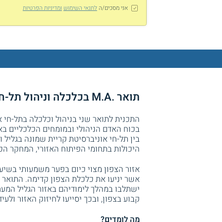
אני מסכים/ה
לתנאי השימוש
ומדיניות הפרטיות
תואר .M.A בכלכלה וניהול תל-חי אוניברסיטת קריית שמונה בגליל
התכנית לתואר שני בניהול וכלכלה בתל-חי א
בכוח האדם הניהולי ובמומחים הכלכליים באז
בין תל-חי אוניברסיטת קריית שמונה בגליל
היכולות בתחומי הפיתוח האזורי, המחקר הכל
אזור הצפון מצוי כיום בפער משמעותי בשיע
אשר יניעו את כלכלת הצפון קדימה. התואר 
ישתלבו במהלך לימודיהם באזור הגליל המערב
קבוע בצפון, ובכך יסייעו לחיזוק האזור ולעיד
מה לומדים?