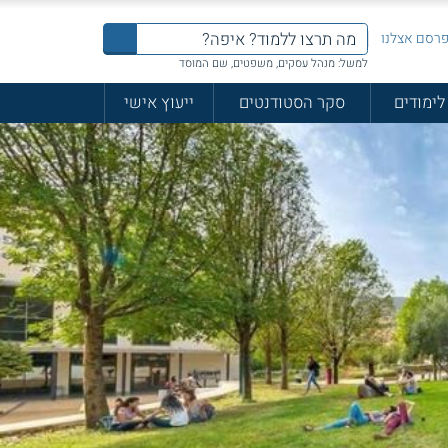
רסם אצלנו
למשל: מנהל עסקים, משפטים, שם המוסד
לימודים
סקר הסטודנטים
ייעוץ אישי