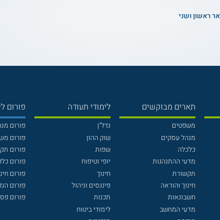
אר ראשון ושני
תארים מבוקשים
לימודי תעודה
פורום לי
משפטים
נדל"ן
פורום מנ
מנהל עסקים
שוק ההון
פורום מש
כלכלה
שפות
פורום תק
מדעי ההתנהגות
יופי וטיפוח
פורום כלכ
תקשורת
חינוך
פורום חינו
חינוך והוראה
פיננסים וניהול
פורום הנ
חשבונאות
תכנות
פורום פסי
מדעי המחשב
לימודי ביטוח