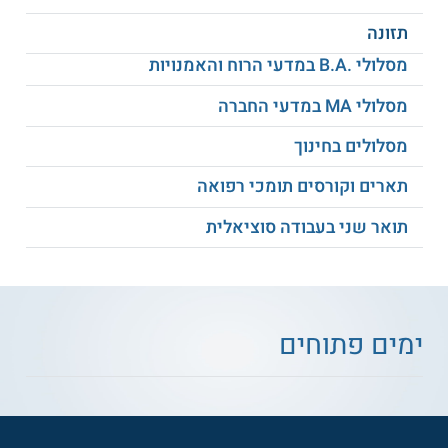
שמונה בגליל מתקיימים מסלולים נוספים לתואר שני, במקצועות
תזונה
כגון חינוך, פסיכולוגיה חינוכית, לימודי גליל, טיפול באמצעות
אמנויות, ועוד. כמו כן, ניתן למצוא מסלולים לתואר מוסמך
מסלולי .B.A במדעי הרוח והאמנויות
בפקולטה למדעים וטכנולוגיה ובקמפוס לחדשנות בחינוך
ובהוראה.
מסלולי MA במדעי החברה
למידע נוסף לחצו:
תל-חי אוניברסיטת קריית
שמונה בגליל | המכללה האקדמית תל חי
מסלולים בחינוך
תארים וקורסים תומכי רפואה
תואר שני בעבודה סוציאלית
ימים פתוחים