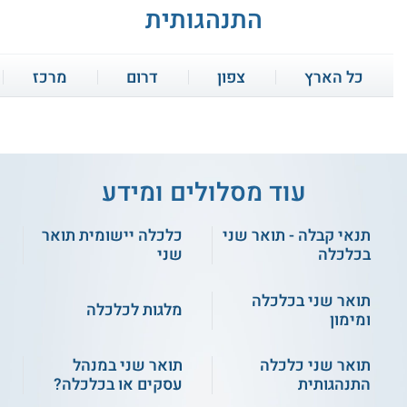
התנהגותית
למידה וכלכלה
מימון התנהגותי
התנהגותית
כל הארץ
צפון
דרום
מרכז
תיאוריה ומיקרו ומאקרו
שיטות מחקר אמפירי
כלכלית
קורס אונליין
עוד מסלולים ומידע
תהליכי תפוצה
כלכלה במגזר הציבורי
בקהילות אנושיות
תנאי קבלה - תואר שני
כלכלה יישומית תואר
חיפה - תואר שני בכלכלה
התנהגותית
בכלכלה
שני
קורס ניהול פיננסי
קבלת החלטות ותורת
אקונומטריקה מתקדמת
אישי למתחילים
המשחקים
תואר שני בכלכלה
מלגות לכלכלה
שירות אישי חינם
ומימון
התחילו ללמוד
בינה מלאכותית
ועוד
ולמידה ממוחשבת
תואר שני כלכלה
תואר שני במנהל
התנהגותית
עסקים או בכלכלה?