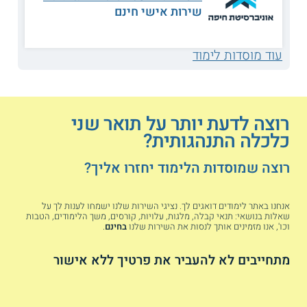
שירות אישי חינם
מסלול זה מיועד לבעלי רקע אקדמי ומקצועי קודם בתחומי
הכלכלה ובתחומים נוספים כגון מחשבים, הנדסה או מדעים. הוא
מתאים למעוניינים להשתלב במחקר כלכלי בארגונים ובחברות
עוד מוסדות לימוד
במשק, במוסדות פיננסיים ובאקדמיה.
תכנית הלימודים
הסטודנטים במסלול זה
לתואר השני
מרחיבים ומעמיקים את הידע
רוצה לדעת יותר על תואר שני
התיאורטי שלהם בתחום הכלכלה ומתמקדים בהיבטים
התנהגותיים ופסיכולוגיים שלו. הם נחשפים לגישות מחקריות
כלכלה התנהגותית?
מתקדמות וחדשניות ובוחנים סוגיות בתורת המשחקים, בהתנהגות
צרכנים ובפעילותם של שווקים אלקטרוניים ברחבי העולם.
רוצה שמוסדות הלימוד יחזרו אליך?
בהמשך הם דנים בגורמים קוגניטיביים, חברתיים ורגשיים
שמשפיעים על התנהגות פיננסית של ארגונים וצרכנים פרטיים.
אנחנו באתר לימודים דואגים לך. נציגי השירות שלנו ישמחו לענות לך על
שאלות בנושאי: תנאי קבלה, מלגות, עלויות, קורסים, משך הלימודים, הטבות
מחפשים לחדש בעולם הכלכלי? קראו גם על
וכו', אנו מזמינים אותך לנסות את השירות שלנו
בחינם
.
תואר שני בכלכלה יישומית
מתחייבים לא להעביר את פרטיך ללא אישור
מתכונת הלימוד
תכנית זו נלמדת במסלול מחקרי עם תזה בלבד. לרוב אורכה