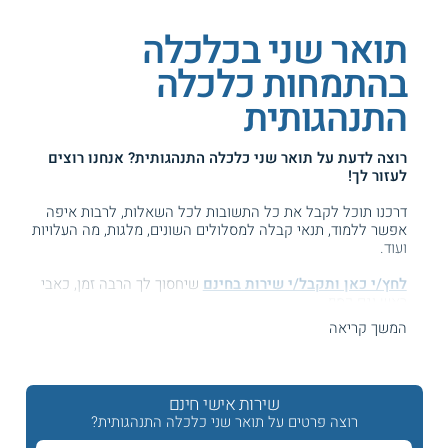
תואר שני בכלכלה
בהתמחות כלכלה
התנהגותית
רוצה לדעת על
תואר שני כלכלה התנהגותית
? אנחנו רוצים
לעזור לך!
דרכנו תוכל לקבל את כל התשובות לכל השאלות, לרבות איפה
אפשר ללמוד, תנאי קבלה למסלולים השונים, מלגות, מה העלויות
ועוד.
לחץ/י כאן ותקבל/י שירות בחינם
שיחסוך לך הרבה זמן, כאבי
ראש וגם כסף ...
המשך קריאה
המידע באתר הועיל ל87% מהגולשים.
עזרנו גם לך? דרג אותנו:
שירות אישי חינם
רוצה פרטים על תואר שני כלכלה התנהגותית?