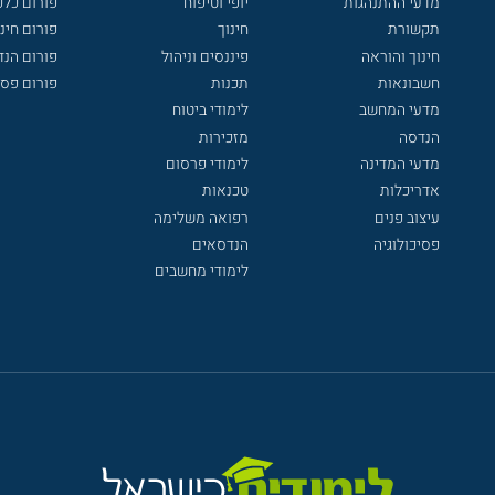
מדעי ההתנהגות
יופי וטיפוח
פורום כלכ
תקשורת
חינוך
פורום חינו
חינוך והוראה
פיננסים וניהול
פורום הנ
חשבונאות
תכנות
פורום פסי
מדעי המחשב
לימודי ביטוח
הנדסה
מזכירות
מדעי המדינה
לימודי פרסום
אדריכלות
טכנאות
עיצוב פנים
רפואה משלימה
פסיכולוגיה
הנדסאים
לימודי מחשבים