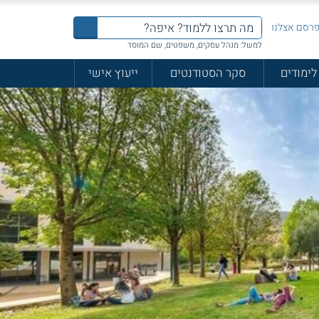
רסם אצלנו
למשל: מנהל עסקים, משפטים, שם המוסד
לימודים
סקר הסטודנטים
ייעוץ אישי