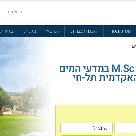
מי אנחנו
פ
פסיכומטרי
הכנה לבגרות
הנדסאי
מלגות
בחירת 
ם
תואר שני M.Sc במדעי המים
אקדמית תל-חי