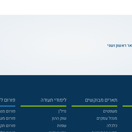
אר ראשון ושני
תארים מבוקשים
לימודי תעודה
פורום לי
משפטים
נדל"ן
פורום מנ
מנהל עסקים
שוק ההון
פורום מש
כלכלה
שפות
פורום תק