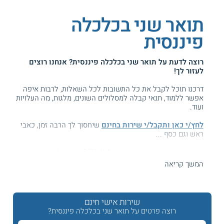
תואר שני בכלכלה
פיננסית
רוצה לדעת על
תואר שני בכלכלה פיננסית
? אנחנו רוצים
לעזור לך!
דרכנו תוכל לקבל את כל התשובות לכל השאלות, לרבות איפה
אפשר ללמוד, תנאי קבלה למסלולים השונים, מלגות, מה העלויות
ועוד.
לחץ/י כאן ותקבל/י שירות בחינם
שיחסוך לך הרבה זמן, כאבי
ראש וגם כסף ...
המידע באתר הועיל ל87% מהגולשים.
עזרנו גם לך? דרג אותנו:
המשך קריאה
שירות אישי חינם
תואר שני M.A. בכלכלה פיננסית
רוצה פרטים על תואר שני בכלכלה פיננסית?