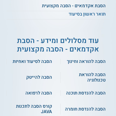
לסטודנטים אשר משלימים בהצלחה את כל חובותיהם בתכנית זו
הסבת אקדמאים - הסבה מקצועית
ניתן תואר ראשון בסיעוד BA ותעודת
אחות מוסמכת
. לשם קבלת
התעודה יש צורך לעבור בחינת רישוי ממשלתית שעורך משרד
תואר ראשון בסיעוד
הבריאות.
** לתשומת לבך נכונות המידע עלולה להשתנות
מעת לעת. המידע המוצג כאן נכתב ונערך על ידי
עוד מסלולים ומידע - הסבת
צוות האתר. למען הסר ספק בין האתר למוסד
אקדמאים - הסבה מקצועית
הלימודים לא מתקיים קשר מכל סוג שהוא.
הסבה להוראה וחינוך
הסבה לסיעוד ואחיות
למידע נוסף לחצו:
בית ספר לסיעוד הלל יפה - בית
ספר לאחיות
הסבה להוראת
הסבה להייטק
טכנולוגיה
הסבה להנדסת תוכנה
הסבה לרפואה
קורס הסבה לתכנות
הסבה להנדסת חומרה
JAVA