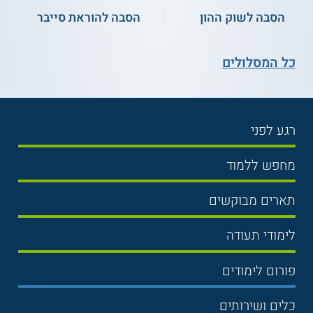
הסבה לשוק ההון
הסבה להוראת סייבר
כל המסלולים
רגע לפני
בחירת לימודים
מחפש ללמוד
תנאי קבלה
תואר ראשון
תארים מבוקשים
שכר לימוד
תואר שני
משפטים
אוניברסיטה
לימודי תעודה
הכנה לבגרות
מנהל עסקים
מכללות
נדל"ן
מכינות
פורום לימודים
כלכלה
ימים פתוחים
שוק ההון
הנדסאים
פורום מנהל עסקים
מדעי ההתנהגות
כלים ושירותים
מלגות