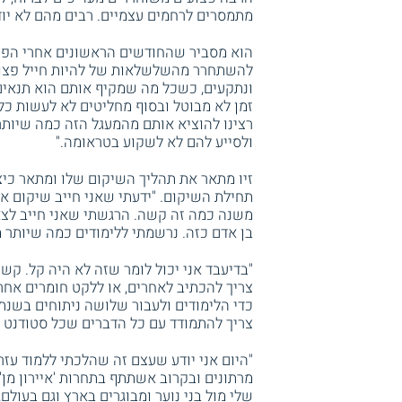
מתמסרים לרחמים עצמיים. רבים מהם לא יוד
הוא מסביר שהחודשים הראשונים אחרי הפצי
להשתחרר מהשלשלאות של להיות חייל פצוע 
ונתקעים, כשכל מה שמקיף אותם הוא תנאים
זמן לא מבוטל ובסוף מחליטים לא לעשות כל
רצינו להוציא אותם מהמעגל הזה כמה שיותר 
ולסייע להם לא לשקוע בטראומה."
זיו מתאר את תהליך השיקום שלו ומתאר כיצ
תחילת השיקום. "ידעתי שאני חייב שיקום אינ
משנה כמה זה קשה. הרגשתי שאני חייב לצאת 
בן אדם כזה. נרשמתי ללימודים כמה שיותר 
"בדיעבד אני יכול לומר שזה לא היה קל. ק
צריך להכתיב לאחרים, או ללקט חומרים אחר
כדי הלימודים ולעבור שלושה ניתוחים בשנת
צריך להתמודד עם כל הדברים שכל סטודנט ר
"היום אני יודע שעצם זה שהלכתי ללמוד עזר 
מרתונים ובקרוב אשתתף בתחרות 'איירון מן
שלי מול בני נוער ומבוגרים בארץ וגם בעולם, 