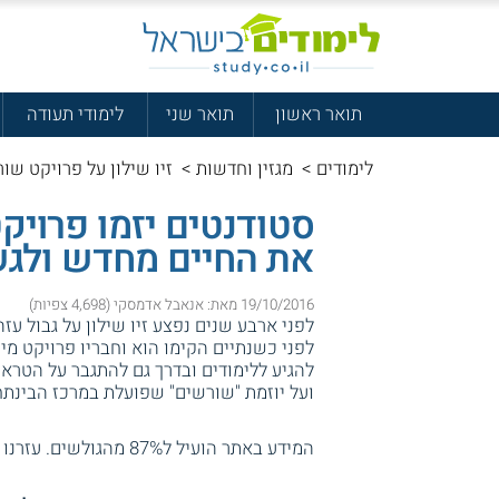
תואר ראשון
תואר שני
לימודי תעודה
לימודים
>
מגזין וחדשות
>
זיו שילון על פרויקט שו
סטודנטים יזמו פרויק
את החיים מחדש ולגש
19/10/2016 מאת: אנאבל אדמסקי (4,698 צפיות)
לפני ארבע שנים נפצע זיו שילון על גבול עזה
לפני כשנתיים הקימו הוא וחבריו פרויקט מי
להגיע ללימודים ובדרך גם להתגבר על הטרא
ועל יוזמת "שורשים" שפועלת במרכז הבינתח
המידע באתר הועיל ל87% מהגולשים.
עזרנו 