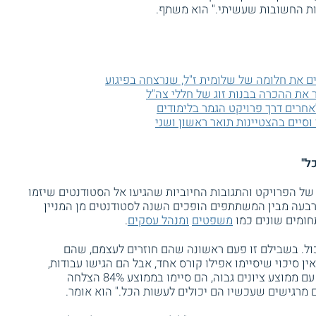
ות החשובות שעשיתי." הוא משתף.
ים את חלומה של שלומית ז"ל, שנרצחה בפיגוע
 את ההכרה בבנות זוג של חללי צה"ל
אחרים דרך פרויקט הגמר בלימודים
וסיים בהצטיינות תואר ראשון ושני
ל"
ל הפרויקט והתגובות החיוביות שהגיעו אל הסטודנטים שיזמו
ארבעה מבין המשתתפים הופכים השנה לסטודנטים מן המניין
חומים שונים כמו
משפטים
ומנהל עסקים
.
ול. בשבילם זו פעם ראשונה שהם חוזרים לעצמם, שהם
ן סיכוי שיסיימו אפילו קורס אחד, אבל הם הגישו עבודות,
עברו מבחנים והיום הם סטודנטים מן המניין עם ממוצע ציונים גבוה, הם סיימו בממוצע 84% הצלחה
מרגישים שעכשיו הם יכולים לעשות הכל." הוא אומר.