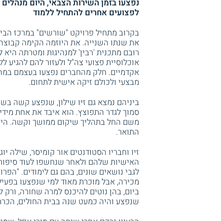
נפצעו בזמן השירות הצבאי, היום מנהלים 
לפצועים אחרים להתחיל ללמוד
בקרוב מתחיל פרויקט "שורשים" במרכז הבי
את שנתו השנייה. את היוזמה הקימה קבוצה 
רובם מתכנית 'רבין' למנהיגות ומטרתה היא 
אוכלוסיית פצועי צה"ל ולעזור להם להגיע לל
אקדמיים. חלק מהחברים נפצעו בעצמם במה
מבצעי ולכולם זיקה אישית לתחום.
סמוך לגדר התפוצץ. הוא איבד את אחת מידיו 
משם החל בתהליך שיקום ממושך וקשה. היום
התואר.
זיו וחבריו הסטודנטים אור קומיסר, שילה יוג
האישיות שלהם ולאחר שנחשפו לעוד סיפורי
לגבי נושאים שונים, בהם גם לימודים. "הפר
מכירה, אבל מוכרת מאוד למי שנפצעו בפעיל
ביום, בהן נוטים להיכנס למרה שחורה, ורק ל
שנפצע והיה כמעט שנה בבית החולים, הכרתי