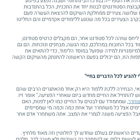
הלת את הספרייה במרכז הבינתחומי ושבנה נפצע בפיגוע
בוצת הסטודנטים לבנות יחד את התכנית, הכל בהתנדבות
או שלושה צעירים ממחלקת השיקום להרצאת העשרה פעם
בקרב הצעירים בכל מה שנוגע ללימודים אקדמיים והם החליטו
 ליחס שזהה לכל סטודנט אחר, הם מקבלים כרטיס סטודנט,
ד בכל החובות במהלכם, כמו הגשה, מבחנים ונוכחות. הם גם
למיומנויות למידה שפועל במוסד הלימוד, כדי להתאים את
פות הזו, הם יכולים בפעם הראשונה להתנתק מהשיקום הקשה
 להגיע לכל הדברים בחיי"
י, הבחירה ללכת ללמוד היא רק אחד מהאתגרים הרבים שהם
ש להתחיל את החיים מחדש ביום שאחרי הפציעה," אומר זיו.
וחרר
, שמתמודד עם לבטים על החיים כמו לאן לפנות, האם
יימים אצל כל משתחרר ועל אחת כמה וכמה מי שמסיימים
, אבל הפציעה משנה לגמרי את המצב. אתה משתחרר אדם אחר
ים הראשונים בעולם שחדש לך לחלוטין וזה מאוד מלחיץ.
א לעשות כלום, או להתמקד רק בשיקום ולא מעבר לכך. חלקם