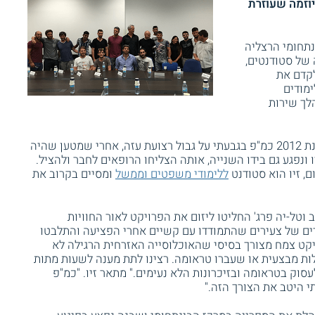
יוזמה שעוזרת
נתחומי הרצליה
של סטודנטים,
לקדם את
ימודים
לך שירות
ביניהם נמצא גם זיו שילון, שנפצע קשה בשנת 2012 כמ"פ בגבעתי על גבול רצועת עזה, אחרי שמטען שהיה
ונפגע גם בידו השנייה, אותה הצליחו הרופאים לחבר ולהציל.
, זיו הוא סטודנט
ללימודי משפטים וממשל
ומסיים בקרוב את
ב וטל-יה פרג' החליטו ליזום את הפרויקט לאור החוויות
ם של צעירים שהתמודדו עם קשיים אחרי הפציעה והתלבטו
ויקט צמח מצורך בסיסי שהאוכלוסייה האזרחית הרגילה לא
ות מבצעית או שעברו טראומה. רצינו לתת מענה לשעות מתות
עסוק בטראומה ובזיכרונות הלא נעימים." מתאר זיו. "כמ"פ
 היטב את הצורך הזה."