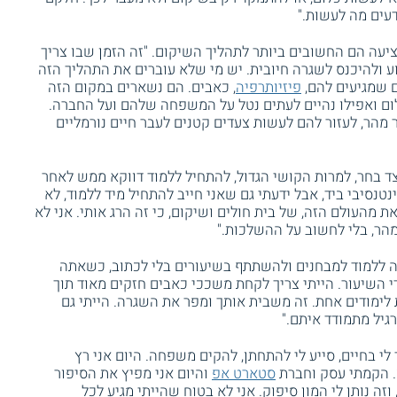
עים מה לעשות."
עה הם החשובים ביותר לתהליך השיקום. "זה הזמן שבו צריך
ולהיכנס לשגרה חיובית. יש מי שלא עוברים את התהליך הזה
 שמגיעים להם,
פיזיותרפיה
, כאבים. הם נשארים במקום הזה
ום ואפילו נהיים לעתים נטל על המשפחה שלהם ועל החברה.
מהר, לעזור להם לעשות צעדים קטנים לעבר חיים נורמליים
ד בחר, למרות הקושי הגדול, להתחיל ללמוד דווקא ממש לאחר
טנסיבי ביד, אבל ידעתי גם שאני חייב להתחיל מיד ללמוד, לא
מהעולם הזה, של בית חולים ושיקום, כי זה הרג אותי. אני לא
מהר, בלי לחשוב על ההשלכות."
שה ללמוד למבחנים ולהשתתף בשיעורים בלי לכתוב, כשאתה
י השיעור. הייתי צריך לקחת משככי כאבים חזקים מאוד תוך
 לימודים אחת. זה משבית אותך ומפר את השגרה. הייתי גם
גיל מתמודד איתם."
לי בחיים, סייע לי להתחתן, להקים משפחה. היום אני רץ
'. הקמתי עסק וחברת
סטארט אפ
והיום אני מפיץ את הסיפור
וזה נותן לי המון סיפוק. אני לא בטוח שהייתי מגיע לכל