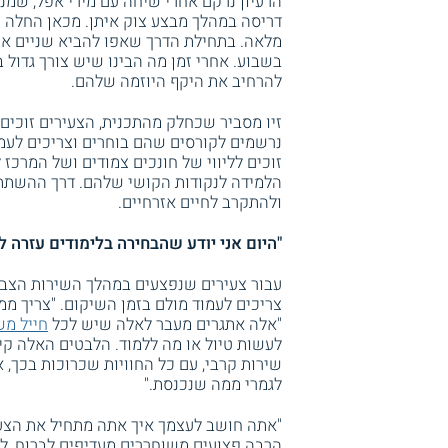
הרעיון נרקם אחרי שיחה עם מירי אפל, שמנ
דריסה במהלך מבצע צוק איתן. מכאן החלה ק
מלאה. בתחילת הדרך שאפו להביא שניים 
בשבוע. אחרי זמן מה הבינו שיש צורך גדול 
להרחיב את היקף היוזמה שלהם.
זיו מסביר שכחלק מהתכנית, הצעירים זוכים
נרשמים לקורסים שהם בוחרים וצריכים לעמו
זוכים לליווי של חונכים צמודים ושל המרכז 
הלמידה לנקודות הקושי שלהם. דרך ההשתת
ולהתקרב לחיים אזרחיים.
"היום אני יודע שהבחירה בלימודים עזרה לי
עבור צעירים שנפצעים במהלך השירות הצבא
צריכים לעמוד מולם בזמן השיקום. "צריך ממ
"אלה אתגרים מעבר לאלה שיש לכל
חייל מש
לעשות טיול או מה ללמוד. הלבטים האלה ק
שירות קרבי, עם כל החוויות שכרוכות בכך
לגמרי ממה שנכנסת."
"אתה חושב לעצמך איך אתה מתחיל את הצעד
הרבה פצועים משוחררים מעדיפים לברוח, ל