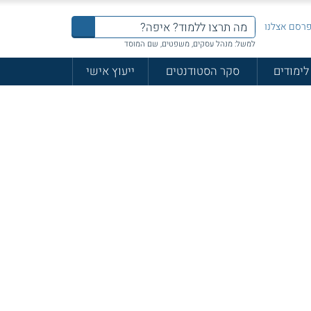
רסם אצלנו
למשל: מנהל עסקים, משפטים, שם המוסד
לימודים
סקר הסטודנטים
ייעוץ אישי