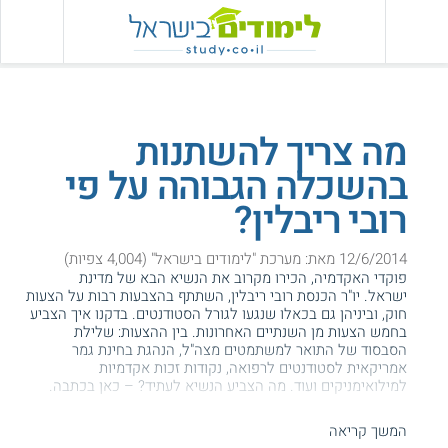
מה צריך להשתנות
בהשכלה הגבוהה על פי
רובי ריבלין?
12/6/2014 מאת: מערכת "לימודים בישראל" (4,004 צפיות)
פוקדי האקדמיה, הכירו מקרוב את הנשיא הבא של מדינת
ישראל. יו"ר הכנסת רובי ריבלין, השתתף בהצבעות רבות על הצעות
חוק, וביניהן גם בכאלו שנגעו לגורל הסטודנטים. בדקנו איך הצביע
בחמש הצעות מן השנתיים האחרונות. בין ההצעות: שלילת
הסבסוד של התואר למשתמטים מצה"ל, הנהגת בחינת גמר
אמריקאית לסטודנטים לרפואה, נקודות זכות אקדמיות
למילואימניקים ועוד. מה הצביע הנשיא לעתיד? – כאן בכתבה.
המשך קריאה
המידע באתר הועיל ל87% מהגולשים.