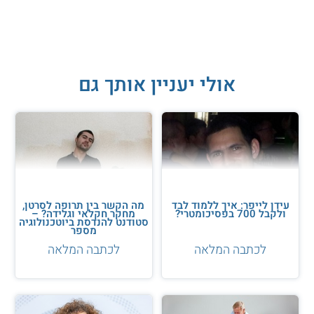
עזרנו גם לך? דרג אותנו:
אולי יעניין אותך גם
עידן לייפר: איך ללמוד לבד
מה הקשר בין תרופה לסרטן,
ולקבל 700 בפסיכומטרי?
מחקר חקלאי וגלידה? –
סטודנט להנדסת ביוטכנולוגיה
מספר
לכתבה המלאה
לכתבה המלאה
מה חושב הנשיא הבא רובי ריבלין על האקדמיה?
יו"ר הכנסת ראובן ריבלין עומד לקבל על עצמו את תפקיד נשיא
מדינת ישראל בעוד שבועיים. על תפקיד זה התמודד כבר בעבר,