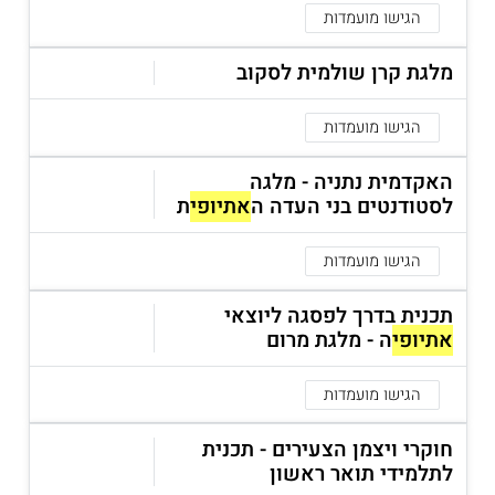
מעניקה מלגות גם לאנשים המעוניינים להשתתף
במסלולי תעודה
,
הגישו מועמדות
ולסטודנטים הנחשבים לפורצי דרך בקהילה, כיוון שהם לומדים
מקצוע שטרם נלמד על ידי בני העדה.
מלגת קרן שולמית לסקוב
מחפשים לממן הכשרה מקצועית?
מלגות
הגישו מועמדות
לימודי תעודה
.
קראו הכל על
מלגות לימוד ללא התנדבות
.
האקדמית נתניה - מלגה
לסטודנטים בני העדה ה
אתיופי
ת
מלגת אלקה עינור ז"ל
הגישו מועמדות
הקרן הוקמה לזכרה של אלקה עינור, שהיגרה ממקסיקו לישראל
ועבדה בטלוויזיה המקומית. הקרן מעודדת את יוצאי אתיופיה
תכנית בדרך לפסגה ליוצאי
ללמוד תקשורת ולהתמחות
במקצועות הקולנוע והטלוויזיה
,
העיתונאות והרדיו, באמצעות הענקת מלגות לסטודנטים מצטיינים
אתיופי
ה - מלגת מרום
בתחומים אלה.
הגישו מועמדות
קראו הכל על
מלגות תקשורת
.
קראו בהרחבה גם על
מלגות פסיכולוגיה
.
חוקרי ויצמן הצעירים - תכנית
קראו עוד על
מלגות קרן אייסף
.
לתלמידי תואר ראשון