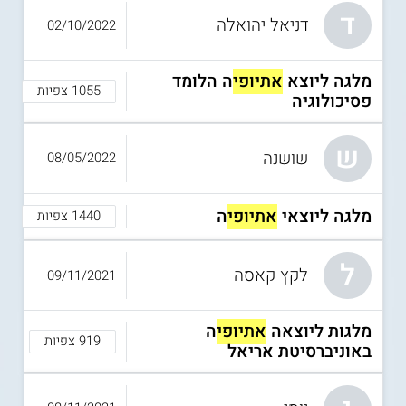
קרן מכבים
ד
דניאל יהואלה
02/10/2022
קרן מכבים
, המציעה סיוע לסטודנטים יוצאי איראן, מציעה גם
מספר מלגות ליוצאי אתיופיה, המיועדות לסטודנטים לתואר ראשון
(עד שנה ג'), או לתואר שני עם תזה. כמו כן, מתאים הסיוע
מלגה ליוצא
אתיופי
ה הלומד
1055 צפיות
לסטודנטים לרפואה, רפואת שיניים, ווטרינריה, החל משנה ד'
פסיכולוגיה
ללימודיהם. הקרן מביאה בחשבון את מצבם הסוציו אקונומי של
הסטודנטים, שירות צבאי או לאומי, והגבלת גיל (גיל 26 לתואר
ראשון או 32 לתואר שני).
ש
שושנה
08/05/2022
מלגה ליוצאי
אתיופי
ה
1440 צפיות
ל
לקץ קאסה
09/11/2021
מלגות ליוצאה
אתיופי
ה
919 צפיות
באוניברסיטת אריאל