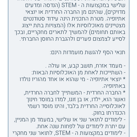
שלישי במקצועות ה - STEM (הנדסה ומדעים
מדויקים), שהינם מן החברה החרדית או יוצאי
אתיופיה. מטרת התכנית הינה עידוד סטודנטים
מצטיינים מאוכלוסיות אלו (המצויות בתת ייצוג
באותם תחומים) להמשיך לתארים מחקריים, ובכך
לסייע לצמצום פערים ולהגברת החוסן החברתי.
תנאי הסף להגשת מועמדות הינם:
- מעמד אזרח, תושב קבע, או עולה .
- השתייכות לאחת מן האוכלוסיות הבאות:
* יוצאי אתיופיה - מי שהוא או אחד מהוריו נולדו
באתיופיה.
* החברה החרדית - המשתייך לחברה החרדית,
ואשר הוא, ילדו, או בן זוגו, למדו במוסד חינוך
לאוכלוסייה החרדית בלבד, והינו מוסד רשמי
הכגדרתו בחוק.
- לימודים לתואר שני או שלישי, במעמד מן המניין,
עם יתרת לימודים של לפחות שנה אחת.
- לימודים במקצועות ה - STEM, לתואר שני מחקרי