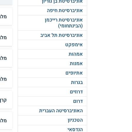
אוניברסיטת בן גוריון
אוניברסיטת חיפה
מלג
אוניברסיטת רייכמן
(הבינתחומי)
אוניברסיטת תל אביב
מלג
אימפקט
אמהות
מלג
אמנות
אתיופים
מלג
בגרות
דרוזים
קרן
דרום
האוניברסיטה העברית
הטכניון
מלג
הנדסאי