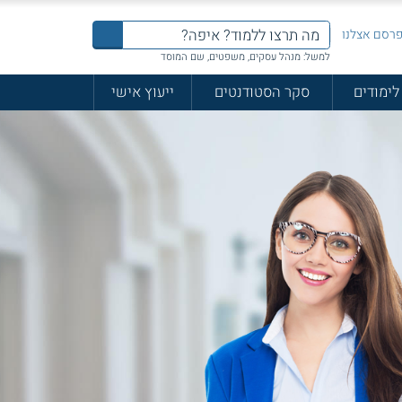
רסם אצלנו
למשל: מנהל עסקים, משפטים, שם המוסד
לימודים
סקר הסטודנטים
ייעוץ אישי