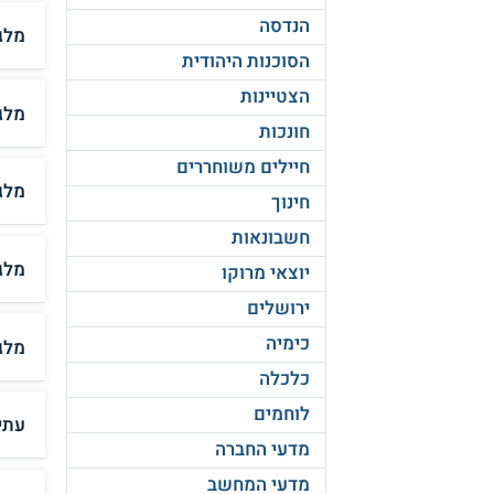
הנדסה
מלגה
הסוכנות היהודית
הצטיינות
מלגה
חונכות
חיילים משוחררים
מלג
חינוך
חשבונאות
מלג
יוצאי מרוקו
ירושלים
כימיה
מלג
כלכלה
לוחמים
עתי
מדעי החברה
מדעי המחשב