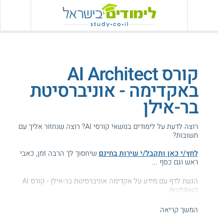
קורס AI Architect
באקדימה - אוניברסיטת
בר-אילן
רוצה לדעת על לימודים בנושאי קורסי AI? רוצה שנחזור אליך עם
תשובות?
לחץ/י כאן ותקבל/י שירות בחינם
שיחסוך לך הרבה זמן, כאבי
ראש וגם כסף ...
הגעת לדף עם מידע על אקדימה אוניברסיטת בר-אילן - קורס AI
Architect.
המידע באתר הועיל ל87% מהגולשים.
המשך קריאה