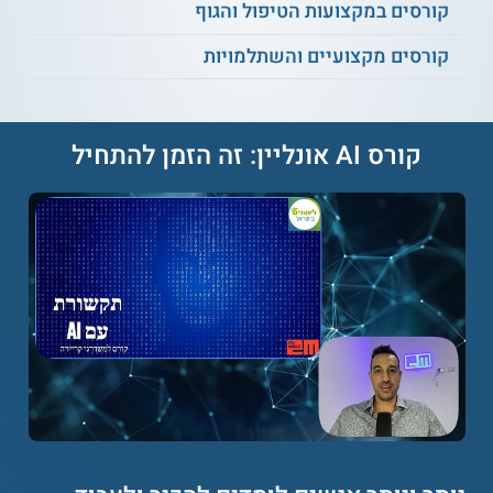
הלימודים לא מתקיים קשר מכל סוג שהוא.
קורסים במקצועות הטיפול והגוף
קורסים מקצועיים והשתלמויות
למידע נוסף לחצו:
לימודי תעודה, הכשרה, והעשרה
באקדימה - אוניברסיטת בר-אילן
קורס AI אונליין: זה הזמן להתחיל