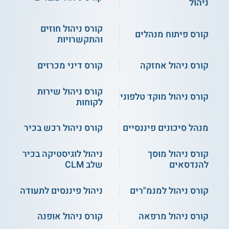
ניהול
תפקידים בכירים, שברצונם לכהן
בדירקטוריונים.
קורס ניהול חוזים
קורס פיתוח מנהלים
והתקשרויות
איזו תעודה מקבלים?
קורס ניהול אחזקה
קורס דיני מכרזים
תעודה מטעם היחידה ללימודי תעודה של אוניברסיטת בר-אילן
מוענקת לבוגרי הקורס העומדים בכל הדרישות, לרבות נוכחות
בהיקף 80% לפחות משעות הקורס.
קורס ניהול שירות
קורס ניהול מוקד טלפוני
לקוחות
אודות מוסד הלימוד
מנהל סיכונים פיננסיים
קורס ניהול רכש בכיר
המעוניינים בקורסים נוספים בתחום הניהול יכולים למצוא ביחידה
ללימודי תעודה של אוניברסיטת בר-אילן הכשרות מגוונות, כגון
קורס ניהול העסק ושיווקו; הכשרת מנהלי מרפאות; קורס המתמקד
קורס ניהול מוסך
ניהול לוגיסטיקה בכיר
בניהול עסקים עם חברות בסין; תכנית בתחום התכנון העירוני
להנדסאים
שלב CLM
בישראל; ועוד. בקורסים הללו יכולים מנהלים להרחיב את סל
הכלים שברשותם, וכן להכיר מגמות עדכניות במשק הישראלי
והעולמי.
קורס ניהול למנמ"רים
ניהול פיננסים לתעודה
** לתשומת לבך נכונות המידע עלולה להשתנות
קורס ניהול מרפאה
קורס ניהול אופנה
מעת לעת. המידע המוצג כאן נכתב ונערך על ידי