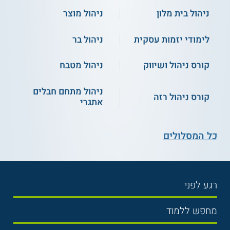
צוות האתר. למען הסר ספק בין האתר למוסד
ניהול בית מלון
ניהול מוצר
הלימודים לא מתקיים קשר מכל סוג שהוא.
לימודי יזמות עסקית
ניהול בר
למידע נוסף לחצו:
לימודי תעודה, הכשרה, והעשרה
באקדימה - אוניברסיטת בר-אילן
קורס ניהול ושיווק
ניהול מטבח
ניהול מתחם חבלים
קורס ניהול רזה
אתגרי
כל המסלולים
רגע לפני
בחירת לימודים
מחפש ללמוד
תנאי קבלה