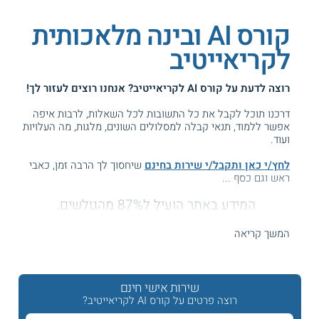
קורס AI ובינה מלאכותית
לקריאייטיב
רוצה לדעת על
קורס AI לקריאייטיב
? אנחנו רוצים לעזור לך!
דרכנו תוכל לקבל את כל התשובות לכל השאלות, לרבות איפה
אפשר ללמוד, תנאי קבלה למסלולים השונים, מלגות, מה העלויות
ועוד.
לחץ/י כאן ותקבל/י שירות בחינם
שיחסוך לך הרבה זמן, כאבי
ראש וגם כסף ...
המידע באתר הועיל ל87% מהגולשים.
עזרנו גם לך? דרג אותנו:
המשך קריאה
קורס AI לאנשי קריאייטיב
שירות אישי חינם
רוצה פרטים על קורס AI לקריאייטיב?
חרף תחזיות על הכחדתו של מקצוע הקריאייטיב עם התעצמות