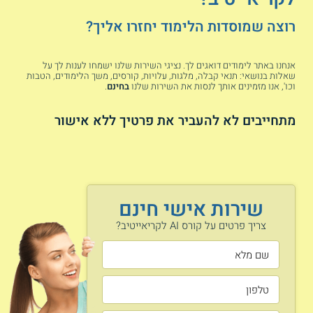
רוצה שמוסדות הלימוד יחזרו אליך?
יצירת גאנטים.
ניתוח מתחרים.
הכנת פרזנטציות.
אנחנו באתר לימודים דואגים לך. נציגי השירות שלנו ישמחו לענות לך על
שאלות בנושאי: תנאי קבלה, מלגות, עלויות, קורסים, משך הלימודים, הטבות
שילוב AI בקמפיין.
וכו', אנו מזמינים אותך לנסות את השירות שלנו
בחינם
.
אסטרטגיה שיווקית.
זכויות יוצרים ודיפ פייק.
מתחייבים לא להעביר את פרטיך ללא אישור
כתיבת תוכן שיווקי
באמצעות מחוללי טקסט.
ועוד.
מה משך הקורס ומתכונתו?
שירות אישי חינם
משך הקורס הינו כחודש וחצי, והוא מתקיים במתכונת מרוכזת
המותאמת ללוח הזמנים המקצועי של אנשי הקריאייטיב, שניתן
צריך פרטים על קורס AI לקריאייטיב?
לשלב באופן גמיש עם העבודה. ניתן ללמוד במסגרת
קורס בינה
מלאכותית אונליין
, באמצעות הזום או בצפייה בשיעורים מוקלטים
מראש. הקורסים המקוונים יכולים להתאים לצרכיהם של אנשי
קריאייטיב שכן ניתן לשלבם בשגרת העבודה העמוסה ולצפות
בשיעורים בהתאם לקצב האישי וללוח הזמנים המקצועי.
מה הם תנאי הקבלה? האם נדרש ידע טכני קודם?