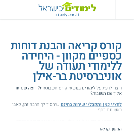
קורס קריאה והבנת דוחות
כספיים מקוון - היחידה
ללימודי תעודה של
אוניברסיטת בר-אילן
רוצה לדעת על לימודים בנושאי קורס חשבונאות? רוצה שנחזור
אליך עם תשובות?
לחץ/י כאן ותקבל/י שירות בחינם
שיחסוך לך הרבה זמן, כאבי
ראש וגם כסף ...
הגעת לדף עם מידע על בר אילן - קריאה והבנת דוחות כספיים.
המשך קריאה
המידע באתר הועיל ל87% מהגולשים.