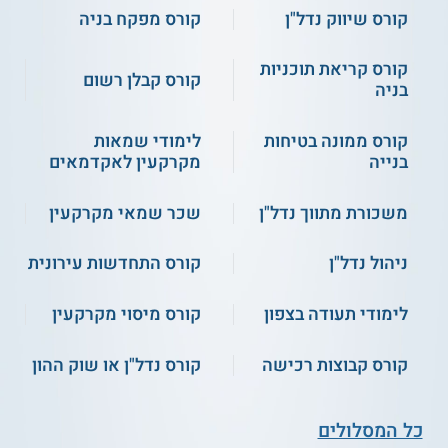
קורס שיווק נדל"ן
קורס מפקח בניה
צעדים ממשלתיים לקידום חדשנות.
ועוד.
קורס קריאת תוכניות
קורס קבלן רשום
בניה
סגל
מנהלת הקורס, ד"ר סתונית שמואלי, הינה בעלת דוקטורט בהנדסה
קורס ממונה בטיחות
לימודי שמאות
אזרחית, אשר כיהנה בתפקיד סמנכ"לית בכירה לחדשנות במשרד
בנייה
מקרקעין לאקדמאים
הבינוי והשיכון. כמו כן, כיהנה בתפקיד מנהלת בכירה בענף
התחבורה החכמה בחברת נתיבי תחבורה עירוניים (נת"ע).
משכורת מתווך נדל"ן
שכר שמאי מקרקעין
קראו גם על
קורס ניהול נדל"ן
.
ניהול נדל"ן
קורס התחדשות עירונית
קהל יעד ותנאי קבלה
לימודי תעודה בצפון
קורס מיסוי מקרקעין
קהל היעד של הקורס הינו המעוניינים להעמיק את הידע
קורס קבוצות רכישה
קורס נדל"ן או שוק ההון
שברשותם בענפי החדשנות בנדל"ן. תנאי הקבלה לקורס הינם:
רקע בסיסי בתחומי הנדל"ן ומערכות התכנון והבנייה.
איזו תעודה מקבלים?
כל המסלולים