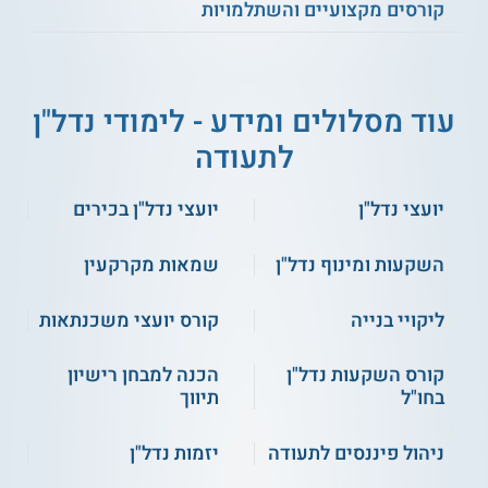
קורסים מקצועיים והשתלמויות
ומתהווים של חדשנות בתחומים הללו. המשתתפים מכירים
טכנולוגיות כגון AI, ו - IOT, שבהן ניתן להשתמש בענפי הנדל"ן, וכן
בוחנים כיצד תמורות טכנולוגיות משפיעות על התכנון, הבנייה,
הניהול, והשיווק של נכסים. הכלים הנלמדים יכולים לסייע לבוגרי
הקורס בקידום יישומי חדשנות בפרויקטים שבהם הם עוסקים.
עוד מסלולים ומידע - לימודי נדל"ן
כמה זמן לומדים?
לתעודה
היקף הקורס 44 שעות לימוד, הוא כולל 11 מפגשים, שאורך כל
אחד מהם 4 שעות אקדמיות.
יועצי נדל"ן
יועצי נדל"ן בכירים
נושאי לימוד
השקעות ומינוף נדל"ן
שמאות מקרקעין
IOT.
בנייה ירוקה
.
בנייה מתועשת.
ליקויי בנייה
קורס יועצי משכנתאות
נדל"ן בר קיימא.
חדשנות בביצוע.
קורס השקעות נדל"ן
הכנה למבחן רישיון
תכנות בשיטת BIM.
בחו"ל
תיווך
בנייה ותשתיות חכמות.
דיגיטל ובינה מלאכותית.
ניהול פיננסים לתעודה
יזמות נדל"ן
טכנולוגיות מתפתחות בנדל"ן.
מערכת התכנון והבנייה בישראל.