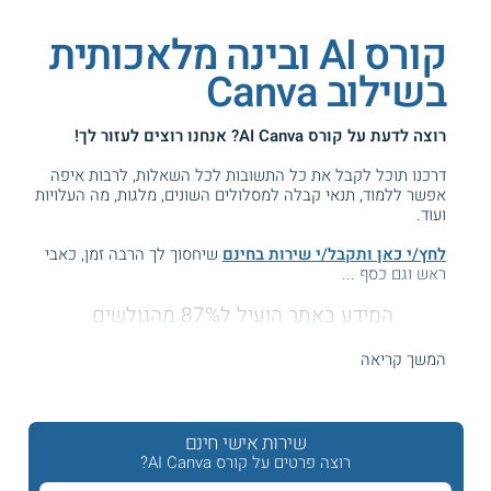
קורס AI ובינה מלאכותית
בשילוב Canva
רוצה לדעת על
קורס AI Canva
? אנחנו רוצים לעזור לך!
דרכנו תוכל לקבל את כל התשובות לכל השאלות, לרבות איפה
אפשר ללמוד, תנאי קבלה למסלולים השונים, מלגות, מה העלויות
ועוד.
לחץ/י כאן ותקבל/י שירות בחינם
שיחסוך לך הרבה זמן, כאבי
ראש וגם כסף ...
המידע באתר הועיל ל87% מהגולשים.
עזרנו גם לך? דרג אותנו:
המשך קריאה
קורס בינה מלאכותית ( AI ) וקנבה
שירות אישי חינם
רוצה פרטים על קורס AI Canva?
קנבה (Canva) היא אחת הפלטפורמות המבוקשות לעיצוב