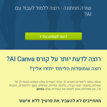
מה לומדים בקורס?
שורה תחתונה - רוצה ללמוד לעבוד עם
במהלך הקורס מתמקדים בכלי הבינה המלאכותית של קנבה,
AI?
ולומדים כיצד לעבוד איתם כדי ליצור ולערוך תוכן למגוון מטרות
עסקיות ושיווקיות. בין היתר, ניתן ללמוד כיצד ליצור באמצעות
אותם כלים מצגות, פוסטים לרשתות החברתיות, דפי נחיתה,
ניוזלטרים, אווטארים, חומרים ללמידה ארגונית, ועוד מגוון תוצרים.
כמו כן, לומדים כיצד לשלב את העבודה בקנבה עם כלי AI נוספים,
רוצה לשמוע עוד
לרבות
ChatGPT
(לצורך כתיבת תוכן שיווקי);
Dall-E
(להפקת
תמונות ולעריכתן); ועוד.
אילו נושאים נלמדים במהלך הקורס?
רוצה לדעת יותר על קורס AI Canva?
עיבוד תמונה.
רוצה שמוסדות הלימוד יחזרו אליך?
הכנת מצגות.
מיזוג אבייקטים.
בניית מיני סייט.
אנחנו באתר לימודים דואגים לך. נציגי השירות שלנו ישמחו לענות לך על
כתיבת תוכן שיווקי.
שאלות בנושאי: תנאי קבלה, מלגות, עלויות, קורסים, משך הלימודים, הטבות
וכו', אנו מזמינים אותך לנסות את השירות שלנו
בחינם
.
אנימציה באמצעות AI
.
שילוב עם צ'אט ג'יפיטי.
ועוד.
מתחייבים לא להעביר את פרטיך ללא אישור