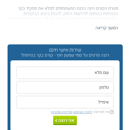
מטרת הקורס הינה הכנת המשתתפים למלא את תפקיד בקר
הבטיחות בהתאם לדרישות החוק, לרבות ביצוע הביקורות
התקופתיות בשלבי החפירות, הביסוס, השלד, והגמר; זיהוי סיכונים
ודיווח בכתב בפרק הזמן הנדרש; בדיקת יישום תכנית הבטיחות
המשך קריאה
ואמצעי המיגון לעובדים; ועריכת דו"ח ממצאים מפורט עבור הקבלן
והיזם.
מדוע כדאי ללמוד בקורס?
שירות אישי חינם
רוצה פרטים על סמי שמעון חוץ - קורס בקר בטיחות?
קורס בקרי בטיחות באתרי בנייה הינו קורס ממוקד המיועד לאנשי
מקצוע בענף הבנייה. החל מן התאריך 16/10/2026 יחויב כל אתר
בנייה בישראל למנות בקר בטיחות. הקורס כולל הדרכה מקצועית
והכנה יסודית לתפקיד בקר הבטיחות. כמו כן, כולל הקורס ייעוץ
וסיוע למשך שנה.
מה משך הקורס ומתכונתו?
היקפו של הקורס הינו 16 שעות לימוד, המחולקות ל - 4 מפגשים.
שלושה מפגשים מתקיימים בשעות הערב ב - ZOOM, והמפגש
הרביעי הינו מפגש היברידי במכללה. שעות הלימודים הינן 18:00-
אני מסכים/ה
לתנאי השימוש
ומדיניות הפרטיות
21:15.
אני רוצה