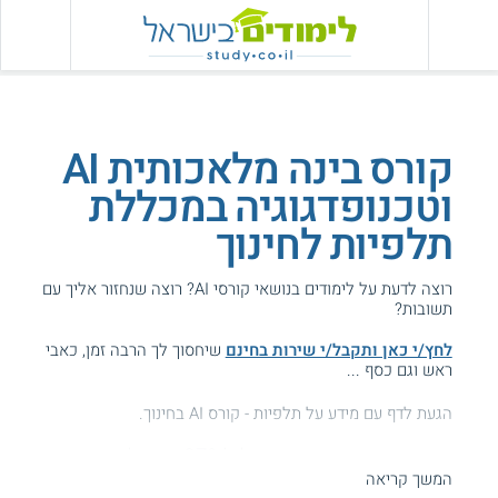
קורס בינה מלאכותית AI
וטכנופדגוגיה במכללת
תלפיות לחינוך
רוצה לדעת על לימודים בנושאי קורסי AI? רוצה שנחזור אליך עם
תשובות?
לחץ/י כאן ותקבל/י שירות בחינם
שיחסוך לך הרבה זמן, כאבי
ראש וגם כסף ...
הגעת לדף עם מידע על תלפיות - קורס AI בחינוך.
המידע באתר הועיל ל87% מהגולשים.
המשך קריאה
עזרנו גם לך? דרג אותנו: