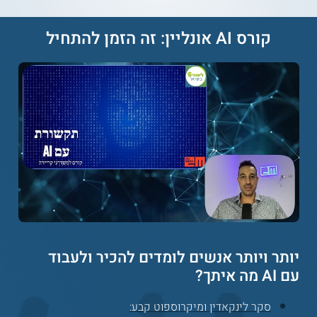
במסגרת החינוכיות והטיפוליות, המעוניינים ללמוד כיצד להשתמש
בבינה המלאכותית לצורך חיזוק איכות החיים והחוסן הנפשי של
קורס AI אונליין: זה הזמן להתחיל
סביבתם.
מה הם תנאי הקבלה?
במסגרת תנאי הקבלה לקורס, על המשתתפים להיות מורים וגננות
בשנת שבתון, שהינם בעלי תעודת הוראה.
מה הן דרישות הקורס?
דרישות הקורס הינן:
השתתפות באופן פעיל במפגשי הקורס,
והשלמת מטלות הלמידה השוטפות.
הפקת התוצרים הדיגיטליים במתכונת שיתופית
ופרטנית.
הערכת עמיתים.
יותר ויותר אנשים לומדים להכיר ולעבוד
עם AI מה איתך?
** לתשומת לבך נכונות המידע עלולה להשתנות
סקר לינקאדין ומיקרוספוט קבע: