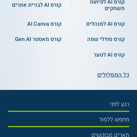
קורס AI לפיתוח
קורס AI לבניית אתרים
משחקים
קורס AI למנהלים
קורס AI Canva
קורס מודלי שפה
קורס מאסטר Gen AI
קורס AI לנוער
כל המסלולים
רגע לפני
בחירת לימודים
מחפש ללמוד
תנאי קבלה
תואר ראשון
תארים מבוקשים