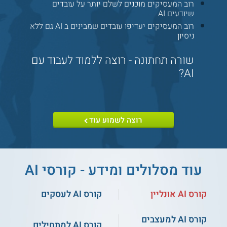
מעת לעת. המידע המוצג כאן נכתב ונערך על ידי
רוב המעסיקים מוכנים לשלם יותר על עובדים
צוות האתר. למען הסר ספק בין האתר למוסד
שיודעים AI
הלימודים לא מתקיים קשר מכל סוג שהוא.
רוב המעסיקים יעדיפו עובדים שמבינים ב AI גם ללא
ניסיון
למידע נוסף לחצו:
המכללה האקדמית לחינוך
שורה תחתונה - רוצה ללמוד לעבוד עם
תלפיות בחולון
AI?
רוצה לשמוע עוד
עוד מסלולים ומידע - קורסי AI
קורס AI אונליין
קורס AI לעסקים
קורס AI למעצבים
קורס AI למתחילים