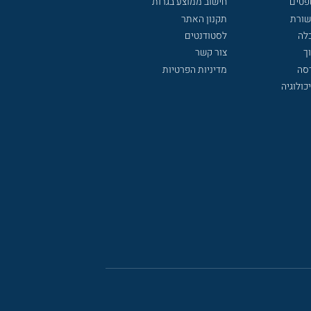
פטים
חישוב ממוצע בגרות
שורת
תקנון האתר
לה
לסטודנטים
ך
צור קשר
דסה
מדיניות הפרטיות
כולוגיה