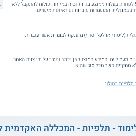
ע
בפסיכומטרי. ציון ההתאמה הנדרש הוא 550 לפחות. בעלות ממוצע בגרות גבוה במיוחד יכולות להתקבל ללא
ג באנגלית. המועמדות עוברות גם ראיונות אישיים.
 ותעודת הוראת אנגלית (ליסודי או לעל יסודי) מוענקת לבוגרות אשר עובדות
ת מעת לעת. המידע המוצג כאן נכתב ונערך על ידי צוות האתר.
א מתקיים קשר מכל סוג שהוא.
תלפיות בחולון
ימוד - תלפיות - המכללה האקדמית לח