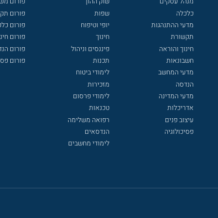
מנהל עסקים
שוק ההון
פורום מש
כלכלה
שפות
פורום תק
מדעי ההתנהגות
יופי וטיפוח
פורום כלכ
תקשורת
חינוך
פורום חינו
חינוך והוראה
פיננסים וניהול
פורום הנ
חשבונאות
תכנות
פורום פסי
מדעי המחשב
לימודי ביטוח
הנדסה
מזכירות
מדעי המדינה
לימודי פרסום
אדריכלות
טכנאות
עיצוב פנים
רפואה משלימה
פסיכולוגיה
הנדסאים
לימודי מחשבים