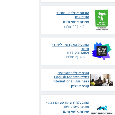
הוראת אנגלית - סמינר
הקיבוצים
שירות אישי חינם
4.1 (11 חוו"ד)
המסלול האקדמי - לימודי
חינוך
077-2316059
4.5 (2 חוו"ד)
קורס אנגלית לעסקים
בינלאומיים English for
International Business
קורס אונליין
החוג ללמידה הוראה והדרכה -
אוניברסיטת חיפה
שירות אישי חינם