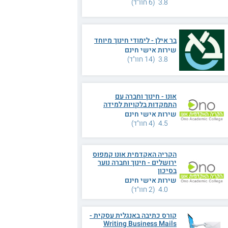
3.8 (6 חוו"ד)
בר אילן - לימודי חינוך מיוחד
שירות אישי חינם
3.8 (14 חוו"ד)
אונו - חינוך וחברה עם
התמקדות בלקויות למידה
שירות אישי חינם
4.5 (4 חוו"ד)
הקריה האקדמית אונו קמפוס
ירושלים - חינוך וחברה נוער
בסיכון
שירות אישי חינם
4.0 (2 חוו"ד)
קורס כתיבה באנגלית עסקית -
Writing Business Mails