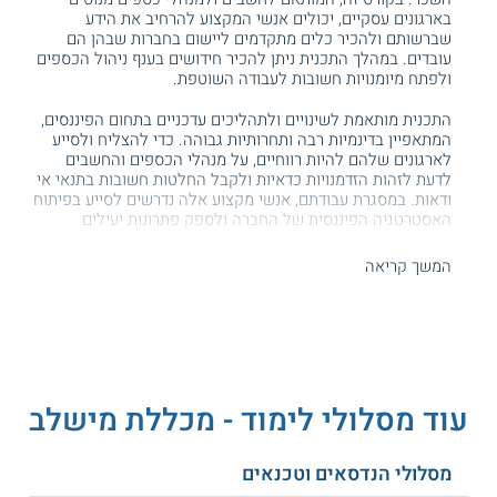
בארגונים עסקיים, יכולים אנשי המקצוע להרחיב את הידע
שברשותם ולהכיר כלים מתקדמים ליישום בחברות שבהן הם
עובדים. במהלך התכנית ניתן להכיר חידושים בענף ניהול הכספים
ולפתח מיומנויות חשובות לעבודה השוטפת.
התכנית מותאמת לשינויים ולתהליכים עדכניים בתחום הפיננסים,
המתאפיין בדינמיות רבה ותחרותיות גבוהה. כדי להצליח ולסייע
לארגונים שלהם להיות רווחיים, על מנהלי הכספים והחשבים
לדעת לזהות הזדמנויות כדאיות ולקבל החלטות חשובות בתנאי אי
ודאות. במסגרת עבודתם, אנשי מקצוע אלה נדרשים לסייע בפיתוח
האסטרטגיה הפיננסית של החברה ולספק פתרונות יעילים
ויצירתיים לבעיות מימוניות, חשבונאיות, טכנולוגיות ועסקיות
מגוונות. הכלים והידע הנרכשים במהלך הכשרה זו יכולים לתרום
המשך קריאה
לאנשי המקצוע לשפר את התפקוד וכך להתמודד ביעילות רבה
יותר עם משברים ולתרום להגעה ליעדים ולמטרות החברה בזמני
שגרה.
מה לומדים?
מטרת התכנית היא הקניית ידע וכלים פרקטיים החשובים
למנהלי
עוד מסלולי לימוד - מכללת מישלב
כספים
ולחשבים. במהלך הקורס, המנהלים יכולים לפתח את
המיומנויות המקצועיות ולשכלל את סל הכלים שברשותם בענפים
רלוונטיים כגון ניתוח פיננסי, מימון, מערכות מידע ועוד. כמו כן, הם
מסלולי הנדסאים וטכנאים
מפתחים את מיומנויות הניתוח המרחבי ולומדים ליישמן בתהליכים