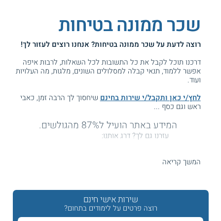
שכר ממונה בטיחות
רוצה לדעת על
שכר ממונה בטיחות
? אנחנו רוצים לעזור לך!
דרכנו תוכל לקבל את כל התשובות לכל השאלות, לרבות איפה
אפשר ללמוד, תנאי קבלה למסלולים השונים, מלגות, מה העלויות
ועוד.
לחץ/י כאן ותקבל/י שירות בחינם
שיחסוך לך הרבה זמן, כאבי
ראש וגם כסף ...
המידע באתר הועיל ל87% מהגולשים.
עזרנו גם לך? דרג אותנו:
המשך קריאה
רמות שכר ממונה בטיחות - בעבודה, בבניין ובתחבורה
שירות אישי חינם
ממוני הבטיחות הם אנשי מקצוע המוסמכים על פי חוק לשמירה
על נהלי הגיהות התעסוקתית בתעשייה. הם פועלים במסגרות
רוצה פרטים על לימודים בתחום?
שונות כגון במפעלים, בחברות תעשייה ומסחר, בחברות רכב